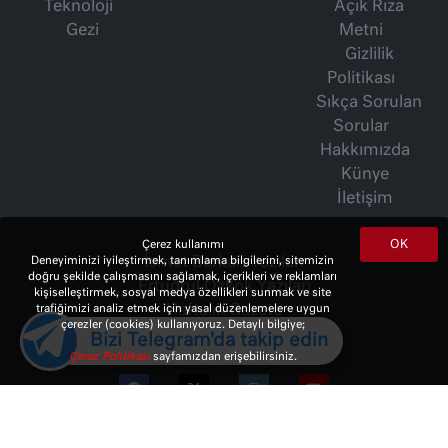
Teknoloji
Açık Rıza
Gezi
Metni
Gizlilik
Politikası
Sıkça Sorulan
Sorular
Hakkımızda
Künye
İletişim
OK
Çerez kullanımı
Deneyiminizi iyileştirmek, tanımlama bilgilerini, sitemizin
İsmet Berkan Yazıları
doğru şekilde çalışmasını sağlamak, içerikleri ve reklamları
Ertuğrul Özkök Yazıları
kişiselleştirmek, sosyal medya özellikleri sunmak ve site
trafiğimizi analiz etmek için yasal düzenlemelere uygun
Haftalık Gazete
çerezler (cookies) kullanıyoruz. Detaylı bilgiye;
Bizi Telegram'da takip edin
Çerez Politikası
sayfamızdan erişebilirsiniz.
© 2023 Copyright:
10Haber