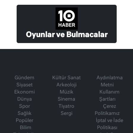
Oyunlar ve Bulmacalar
Gündem
Kültür Sanat
Aydınlatma
Siyaset
Arkeoloji
Metni
Ekonomi
Müzik
Kullanım
Dünya
Sinema
Şartları
Spor
Tiyatro
Çerez
Sağlık
Sergi
Politikamız
Popüler
İptal ve İade
Bilim
Politikası