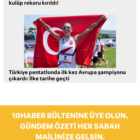
kulüp rekoru kırıldı!
Türkiye pentatlonda ilk kez Avrupa şampiyonu
çıkardı: İlke tarihe geçti
10HABER BÜLTENINE ÜYE OLUN,
GÜNDEM ÖZETI HER SABAH
MAILINIZE GELSIN.