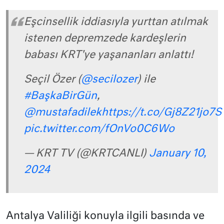
Eşcinsellik iddiasıyla yurttan atılmak
istenen depremzede kardeşlerin
babası KRT'ye yaşananları anlattı!
Seçil Özer (
@secilozer
) ile
#BaşkaBirGün
,
@mustafadilek
https://t.co/Gj8Z21jo7S
pic.twitter.com/fOnVo0C6Wo
— KRT TV (@KRTCANLI)
January 10,
2024
Antalya Valiliği konuyla ilgili basında ve