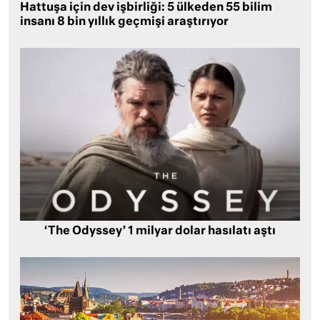
Hattuşa için dev işbirliği: 5 ülkeden 55 bilim
insanı 8 bin yıllık geçmişi araştırıyor
‘The Odyssey’ 1 milyar dolar hasılatı aştı