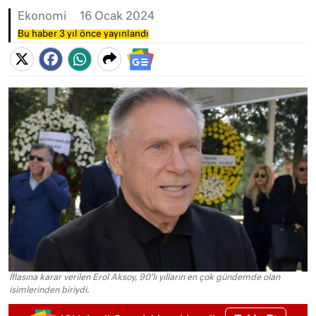
Ekonomi
16 Ocak 2024
Bu haber 3 yıl önce yayınlandı
İflasına karar verilen Erol Aksoy, 90’lı yılların en çok gündemde olan
isimlerinden biriydi.