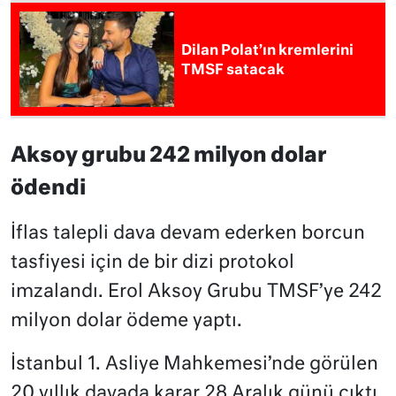
Dilan Polat’ın kremlerini
TMSF satacak
Aksoy grubu 242 milyon dolar
ödendi
İflas talepli dava devam ederken borcun
tasfiyesi için de bir dizi protokol
imzalandı. Erol Aksoy Grubu TMSF’ye 242
milyon dolar ödeme yaptı.
İstanbul 1. Asliye Mahkemesi’nde görülen
20 yıllık davada karar 28 Aralık günü çıktı.