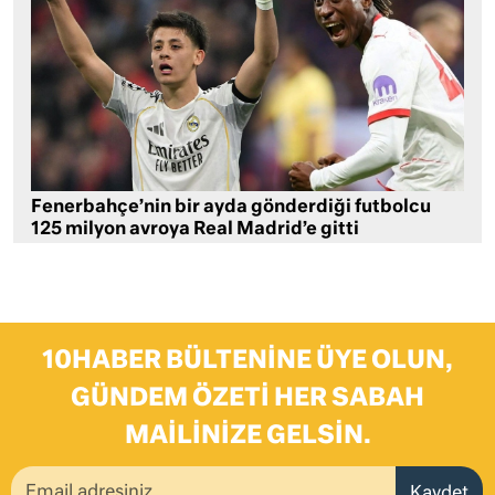
Fenerbahçe’nin bir ayda gönderdiği futbolcu
125 milyon avroya Real Madrid’e gitti
10HABER BÜLTENINE ÜYE OLUN,
GÜNDEM ÖZETI HER SABAH
MAILINIZE GELSIN.
Kaydet