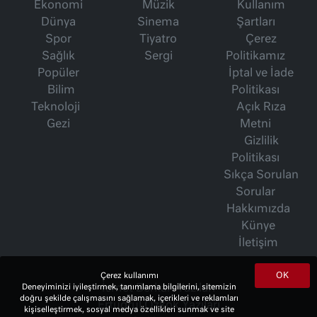
Ekonomi
Müzik
Kullanım
Dünya
Sinema
Şartları
Spor
Tiyatro
Çerez
Sağlık
Sergi
Politikamız
Popüler
İptal ve İade
Bilim
Politikası
Teknoloji
Açık Rıza
Gezi
Metni
Gizlilik
Politikası
Sıkça Sorulan
Sorular
Hakkımızda
Künye
İletişim
OK
Çerez kullanımı
İsmet Berkan Yazıları
Deneyiminizi iyileştirmek, tanımlama bilgilerini, sitemizin
doğru şekilde çalışmasını sağlamak, içerikleri ve reklamları
Ertuğrul Özkök Yazıları
kişiselleştirmek, sosyal medya özellikleri sunmak ve site