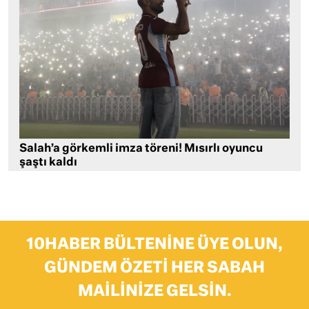
Salah’a görkemli imza töreni! Mısırlı oyuncu
şaştı kaldı
10HABER BÜLTENINE ÜYE OLUN,
GÜNDEM ÖZETI HER SABAH
MAILINIZE GELSIN.