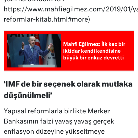
https://www.mahfiegilmez.com/2019/01/y
reformlar-kitab.html#more)
Mahfi Eğilmez: İlk kez bir
iktidar kendi kendisine
büyük bir enkaz devretti
‘IMF de bir seçenek olarak mutlaka
düşünülmeli’
Yapısal reformlarla birlikte Merkez
Bankasının faizi yavaş yavaş gerçek
enflasyon düzeyine yükseltmeye