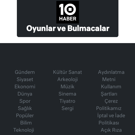
Oyunlar ve Bulmacalar
Gündem
Kültür Sanat
Aydınlatma
Siyaset
Arkeoloji
Metni
Ekonomi
Müzik
Kullanım
Dünya
Sinema
Şartları
Spor
Tiyatro
Çerez
Sağlık
Sergi
Politikamız
Popüler
İptal ve İade
Bilim
Politikası
Teknoloji
Açık Rıza