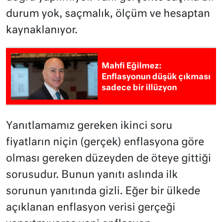
durum yok, saçmalık, ölçüm ve hesaptan
kaynaklanıyor.
Mahfi Eğilmez:
Enflasyonun düşük çıkması
sadece bir illüzyon
Yanıtlamamız gereken ikinci soru
fiyatların niçin (gerçek) enflasyona göre
olması gereken düzeyden de öteye gittiği
sorusudur. Bunun yanıtı aslında ilk
sorunun yanıtında gizli. Eğer bir ülkede
açıklanan enflasyon verisi gerçeği