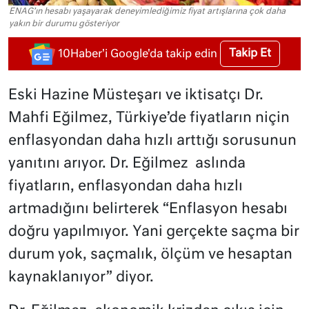
ENAG’ın hesabı yaşayarak deneyimlediğimiz fiyat artışlarına çok daha
yakın bir durumu gösteriyor
Takip Et
10Haber'i Google'da takip edin
Eski Hazine Müsteşarı ve iktisatçı Dr.
Mahfi Eğilmez, Türkiye’de fiyatların niçin
enflasyondan daha hızlı arttığı sorusunun
yanıtını arıyor. Dr. Eğilmez aslında
fiyatların, enflasyondan daha hızlı
artmadığını belirterek “Enflasyon hesabı
doğru yapılmıyor. Yani gerçekte saçma bir
durum yok, saçmalık, ölçüm ve hesaptan
kaynaklanıyor” diyor.