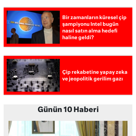
Bir zamanların küresel çip
şampiyonu Intel bugün
nasıl satın alma hedefi
haline geldi?
Çip rekabetine yapay zeka
ve jeopolitik gerilim gazı
Günün 10 Haberi