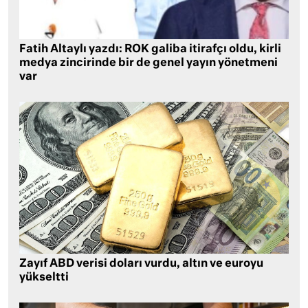
Fatih Altaylı yazdı: ROK galiba itirafçı oldu, kirli
medya zincirinde bir de genel yayın yönetmeni
var
Zayıf ABD verisi doları vurdu, altın ve euroyu
yükseltti