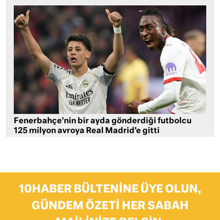
Fenerbahçe’nin bir ayda gönderdiği futbolcu
125 milyon avroya Real Madrid’e gitti
10HABER BÜLTENINE ÜYE OLUN,
GÜNDEM ÖZETI HER SABAH