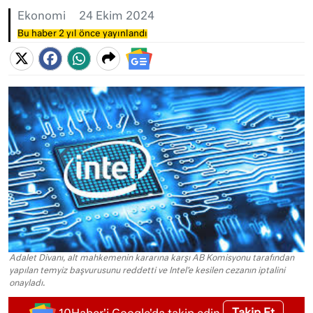
Ekonomi
24 Ekim 2024
Bu haber 2 yıl önce yayınlandı
Adalet Divanı, alt mahkemenin kararına karşı AB Komisyonu tarafından
yapılan temyiz başvurusunu reddetti ve Intel'e kesilen cezanın iptalini
onayladı.