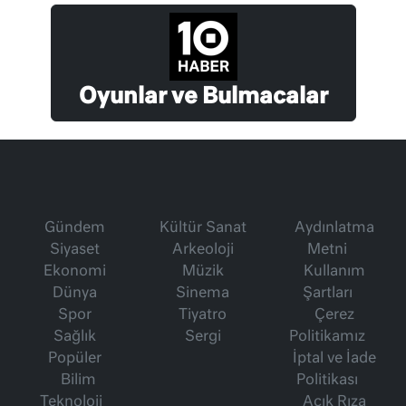
Oyunlar ve Bulmacalar
Gündem
Kültür Sanat
Aydınlatma
Siyaset
Arkeoloji
Metni
Ekonomi
Müzik
Kullanım
Dünya
Sinema
Şartları
Spor
Tiyatro
Çerez
Sağlık
Sergi
Politikamız
Popüler
İptal ve İade
Bilim
Politikası
Teknoloji
Açık Rıza