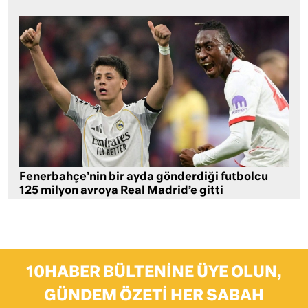
Fenerbahçe’nin bir ayda gönderdiği futbolcu
125 milyon avroya Real Madrid’e gitti
10HABER BÜLTENINE ÜYE OLUN,
GÜNDEM ÖZETI HER SABAH