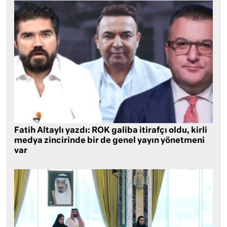
Fatih Altaylı yazdı: ROK galiba itirafçı oldu, kirli
medya zincirinde bir de genel yayın yönetmeni
var