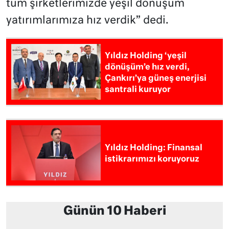
tüm şirketlerimizde yeşil dönüşüm
yatırımlarımıza hız verdik” dedi.
Yıldız Holding ‘yeşil
dönüşüm’e hız verdi,
Çankırı’ya güneş enerjisi
santrali kuruyor
Yıldız Holding: Finansal
istikrarımızı koruyoruz
Günün 10 Haberi