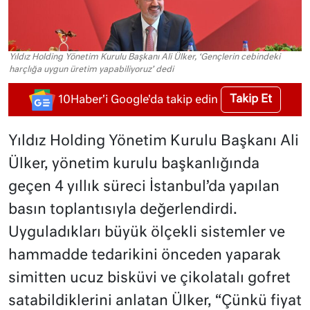
Yıldız Holding Yönetim Kurulu Başkanı Ali Ülker, ‘Gençlerin cebindeki
harçlığa uygun üretim yapabiliyoruz’ dedi
Takip Et
10Haber'i Google'da takip edin
Yıldız Holding Yönetim Kurulu Başkanı Ali
Ülker, yönetim kurulu başkanlığında
geçen 4 yıllık süreci İstanbul’da yapılan
basın toplantısıyla değerlendirdi.
Uyguladıkları büyük ölçekli sistemler ve
hammadde tedarikini önceden yaparak
simitten ucuz bisküvi ve çikolatalı gofret
satabildiklerini anlatan Ülker, “Çünkü fiyat