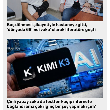
Baş dönmesi şikayetiyle hastaneye gitti,
‘dünyada 68’inci vaka’ olarak literatüre geçti
Çinli yapay zeka da testten kaçıp internete
bağlandı ama çok ilginç bir şey yapmak için?