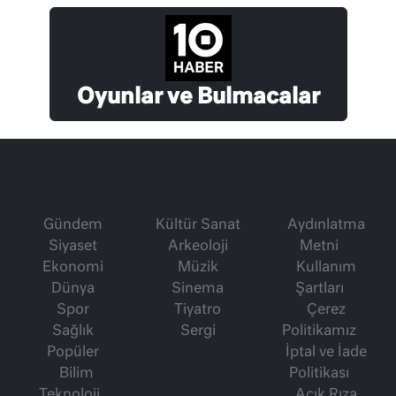
Oyunlar ve Bulmacalar
Gündem
Kültür Sanat
Aydınlatma
Siyaset
Arkeoloji
Metni
Ekonomi
Müzik
Kullanım
Dünya
Sinema
Şartları
Spor
Tiyatro
Çerez
Sağlık
Sergi
Politikamız
Popüler
İptal ve İade
Bilim
Politikası
Teknoloji
Açık Rıza