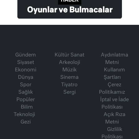
Oyunlar ve Bulmacalar
Gündem
Kültür Sanat
Aydınlatma
Siyaset
Arkeoloji
Metni
Ekonomi
Müzik
Kullanım
Dünya
Sinema
Şartları
Spor
Tiyatro
Çerez
Sağlık
Sergi
Politikamız
Popüler
İptal ve İade
Bilim
Politikası
Teknoloji
Açık Rıza
Gezi
Metni
Gizlilik
Politikası