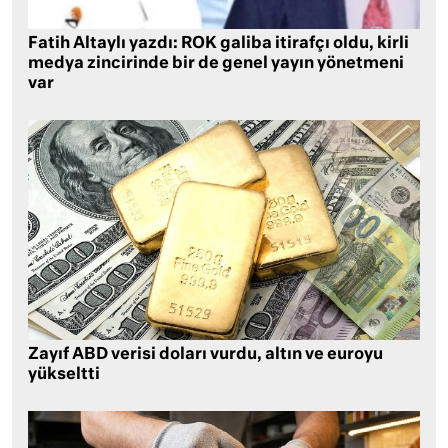
Fatih Altaylı yazdı: ROK galiba itirafçı oldu, kirli
medya zincirinde bir de genel yayın yönetmeni
var
Zayıf ABD verisi doları vurdu, altın ve euroyu
yükseltti