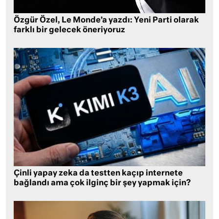
Özgür Özel, Le Monde’a yazdı: Yeni Parti olarak
farklı bir gelecek öneriyoruz
Çinli yapay zeka da testten kaçıp internete
bağlandı ama çok ilginç bir şey yapmak için?