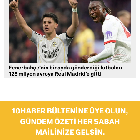
Fenerbahçe’nin bir ayda gönderdiği futbolcu
125 milyon avroya Real Madrid’e gitti
10HABER BÜLTENINE ÜYE OLUN,
GÜNDEM ÖZETI HER SABAH
MAILINIZE GELSIN.