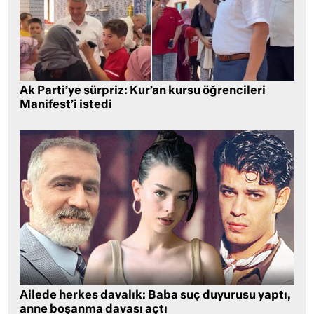
Ak Parti’ye sürpriz: Kur’an kursu öğrencileri
Manifest’i istedi
Ailede herkes davalık: Baba suç duyurusu yaptı,
anne boşanma davası açtı