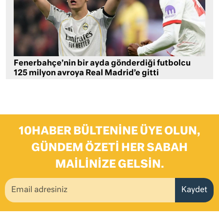
Fenerbahçe’nin bir ayda gönderdiği futbolcu
125 milyon avroya Real Madrid’e gitti
10HABER BÜLTENINE ÜYE OLUN,
GÜNDEM ÖZETI HER SABAH
MAILINIZE GELSIN.
Kaydet