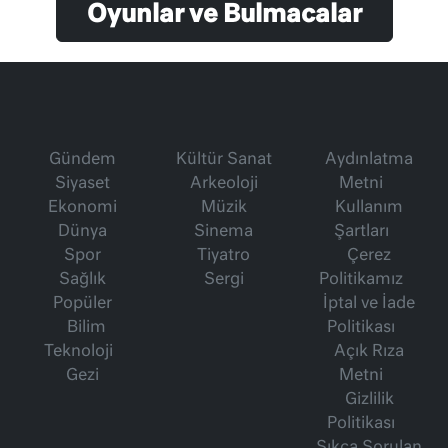
Oyunlar ve Bulmacalar
Gündem
Kültür Sanat
Aydınlatma
Siyaset
Arkeoloji
Metni
Ekonomi
Müzik
Kullanım
Dünya
Sinema
Şartları
Spor
Tiyatro
Çerez
Sağlık
Sergi
Politikamız
Popüler
İptal ve İade
Bilim
Politikası
Teknoloji
Açık Rıza
Gezi
Metni
Gizlilik
Politikası