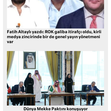
Fatih Altaylı yazdı: ROK galiba itirafçı oldu, kirli
medya zincirinde bir de genel yayın yönetmeni
var
Dünya Mekke Paktını konuşuyor