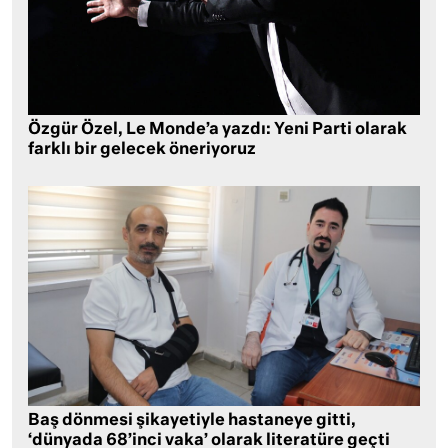
Özgür Özel, Le Monde’a yazdı: Yeni Parti olarak
farklı bir gelecek öneriyoruz
Baş dönmesi şikayetiyle hastaneye gitti,
‘dünyada 68’inci vaka’ olarak literatüre geçti