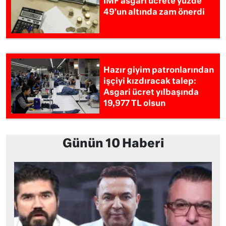
IMF asgari ücrete yüzde
49’un altında zam önerdi
Hazır giyim patronlarından
işçiyi kızdıracak talep:
Asgari ücret yılbaşında
19,977 TL olsun
Günün 10 Haberi