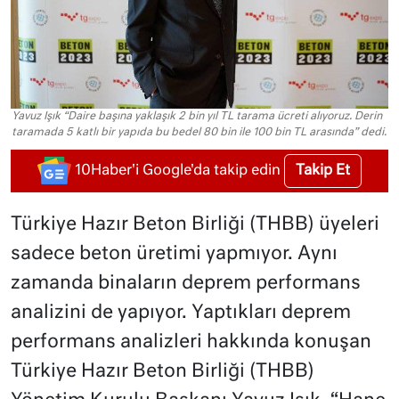
Yavuz Işık “Daire başına yaklaşık 2 bin yıl TL tarama ücreti alıyoruz. Derin
taramada 5 katlı bir yapıda bu bedel 80 bin ile 100 bin TL arasında” dedi.
Takip Et
10Haber'i Google'da takip edin
Türkiye Hazır Beton Birliği (THBB) üyeleri
sadece beton üretimi yapmıyor. Aynı
zamanda binaların deprem performans
analizini de yapıyor. Yaptıkları deprem
performans analizleri hakkında konuşan
Türkiye Hazır Beton Birliği (THBB)