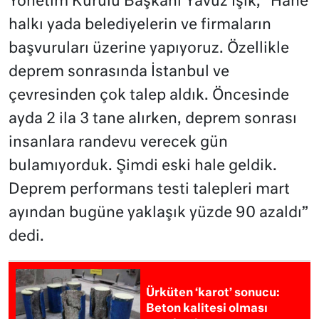
Yönetim Kurulu Başkanı Yavuz Işık, “Hane
halkı yada belediyelerin ve firmaların
başvuruları üzerine yapıyoruz. Özellikle
deprem sonrasında İstanbul ve
çevresinden çok talep aldık. Öncesinde
ayda 2 ila 3 tane alırken, deprem sonrası
insanlara randevu verecek gün
bulamıyorduk. Şimdi eski hale geldik.
Deprem performans testi talepleri mart
ayından bugüne yaklaşık yüzde 90 azaldı”
dedi.
Ürküten ‘karot’ sonucu:
Beton kalitesi olması