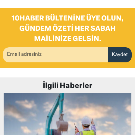
10HABER BÜLTENINE ÜYE OLUN,
GÜNDEM ÖZETI HER SABAH
MAILINIZE GELSIN.
Kaydet
İlgili Haberler