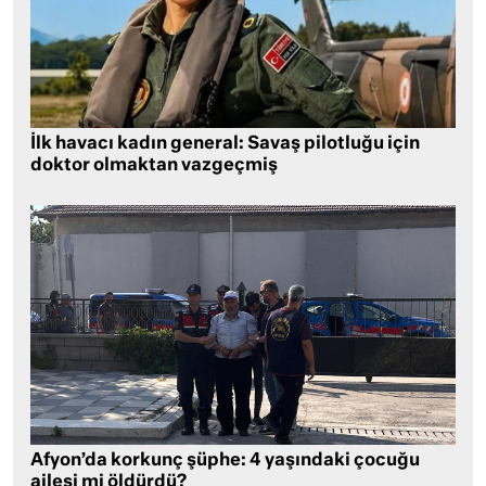
İlk havacı kadın general: Savaş pilotluğu için
doktor olmaktan vazgeçmiş
Afyon’da korkunç şüphe: 4 yaşındaki çocuğu
ailesi mi öldürdü?