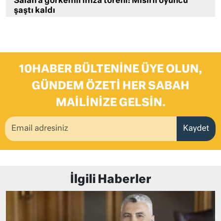
Salah’a görkemli imza töreni! Mısırlı oyuncu
şaştı kaldı
10HABER BÜLTENINE ÜYE OLUN,
GÜNDEM ÖZETI HER SABAH
MAILINIZE GELSIN.
Kaydet
İlgili Haberler