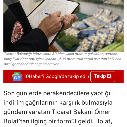
Ticaret Bakanlığı bünyesinde 30 bine yakın memur çalışırken, sadece
fahiş fiyat denetimi için alınacak 1,500 memurun sorun ortadan kalkınca
nasıl görevlendirileceği bilinmiyor.
Takip Et
10Haber'i Google'da takip edin
Son günlerde perakendecilere yaptığı
indirim çağrılarının karşılık bulmasıyla
gündem yaratan Ticaret Bakanı Ömer
Bolat’tan ilginç bir formül geldi. Bolat,