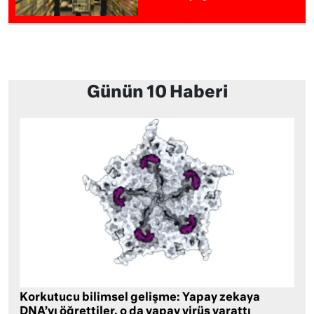
Günün 10 Haberi
Korkutucu bilimsel gelişme: Yapay zekaya
DNA’yı öğrettiler, o da yapay virüs yarattı