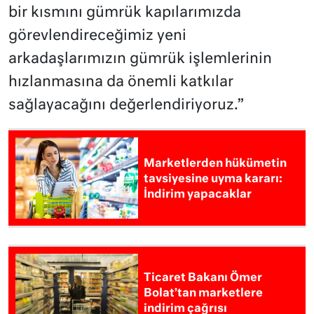
bir kısmını gümrük kapılarımızda
görevlendireceğimiz yeni
arkadaşlarımızın gümrük işlemlerinin
hızlanmasına da önemli katkılar
sağlayacağını değerlendiriyoruz.”
Marketlerden hükümetin
tavsiyesine uyma kararı:
İndirim yapacaklar
Ticaret Bakanı Ömer
Bolat’tan marketlere
indirim çağrısı