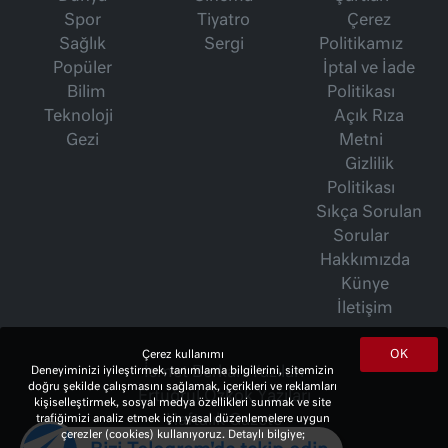
Spor
Tiyatro
Çerez
Sağlık
Sergi
Politikamız
Popüler
İptal ve İade
Bilim
Politikası
Teknoloji
Açık Rıza
Gezi
Metni
Gizlilik
Politikası
Sıkça Sorulan
Sorular
Hakkımızda
Künye
İletişim
OK
Çerez kullanımı
Deneyiminizi iyileştirmek, tanımlama bilgilerini, sitemizin
İsmet Berkan Yazıları
doğru şekilde çalışmasını sağlamak, içerikleri ve reklamları
Ertuğrul Özkök Yazıları
kişiselleştirmek, sosyal medya özellikleri sunmak ve site
trafiğimizi analiz etmek için yasal düzenlemelere uygun
Haftalık Gazete
çerezler (cookies) kullanıyoruz. Detaylı bilgiye;