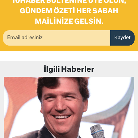
10HABER BÜLTENINE ÜYE OLUN,
GÜNDEM ÖZETI HER SABAH
MAILINIZE GELSIN.
Kaydet
İlgili Haberler