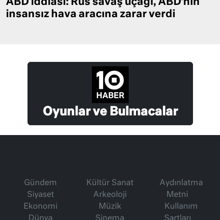
ABD iddiası: Rus savaş uçağı, ABD’nin
insansız hava aracına zarar verdi
Oyunlar ve Bulmacalar
Gündem
Kültür Sanat
Aydınlatma
Siyaset
Arkeoloji
Metni
Ekonomi
Müzik
Kullanım
Dünya
Sinema
Şartları