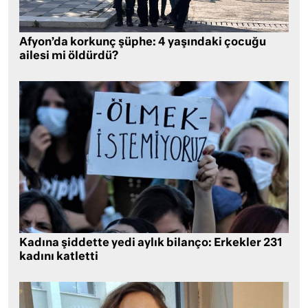
Afyon’da korkunç şüphe: 4 yaşındaki çocuğu
ailesi mi öldürdü?
Kadına şiddette yedi aylık bilanço: Erkekler 231
kadını katletti