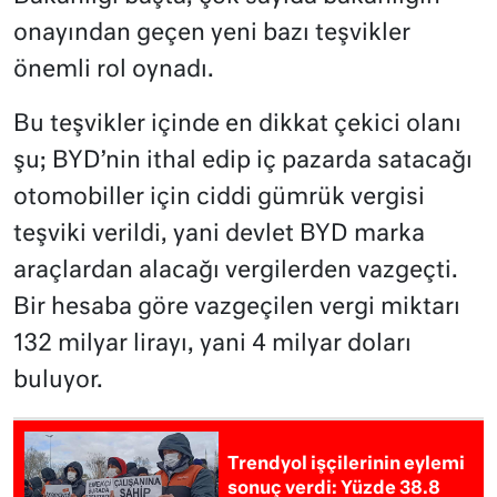
onayından geçen yeni bazı teşvikler
önemli rol oynadı.
Bu teşvikler içinde en dikkat çekici olanı
şu; BYD’nin ithal edip iç pazarda satacağı
otomobiller için ciddi gümrük vergisi
teşviki verildi, yani devlet BYD marka
araçlardan alacağı vergilerden vazgeçti.
Bir hesaba göre vazgeçilen vergi miktarı
132 milyar lirayı, yani 4 milyar doları
buluyor.
Trendyol işçilerinin eylemi
sonuç verdi: Yüzde 38.8