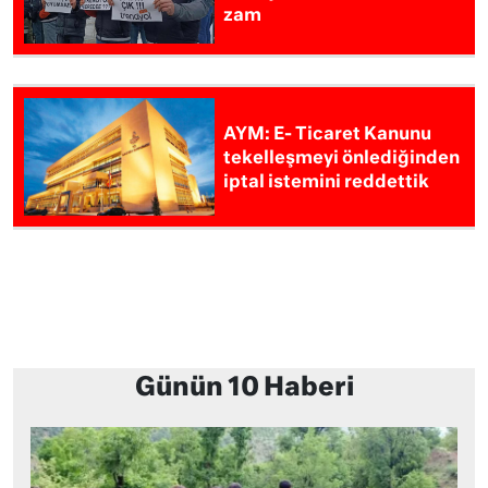
zam
AYM: E- Ticaret Kanunu
tekelleşmeyi önlediğinden
iptal istemini reddettik
Günün 10 Haberi