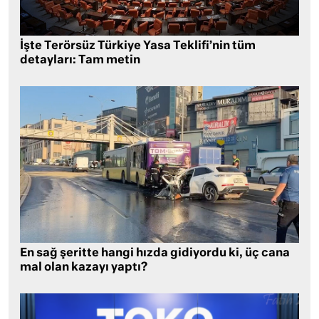
İşte Terörsüz Türkiye Yasa Teklifi’nin tüm
detayları: Tam metin
En sağ şeritte hangi hızda gidiyordu ki, üç cana
mal olan kazayı yaptı?