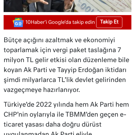
Takip Et
10Haber'i Google'da takip edin
Bütçe açığını azaltmak ve ekonomiyi
toparlamak için vergi paket taslağına 7
milyon TL gelir etkisi olan düzenleme bile
koyan Ak Parti ve Tayyip Erdoğan iktidarı
şimdi milyarlarca TL’lik devlet gelirinden
vazgeçmeye hazırlanıyor.
Türkiye’de 2022 yılında hem Ak Parti hem
CHP’nin oylarıyla ile TBMM’den geçen e-
ticaret yasası daha doğru dürüst
uygulanmadan Ak Parti eliyle