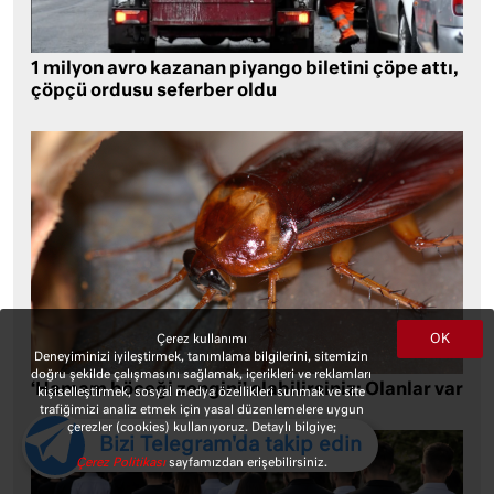
1 milyon avro kazanan piyango biletini çöpe attı,
çöpçü ordusu seferber oldu
OK
Çerez kullanımı
Deneyiminizi iyileştirmek, tanımlama bilgilerini, sitemizin
doğru şekilde çalışmasını sağlamak, içerikleri ve reklamları
‘Hamam böceği zengini’ olabilirsiniz: Olanlar var
kişiselleştirmek, sosyal medya özellikleri sunmak ve site
trafiğimizi analiz etmek için yasal düzenlemelere uygun
çerezler (cookies) kullanıyoruz. Detaylı bilgiye;
Bizi Telegram'da takip edin
Çerez Politikası
sayfamızdan erişebilirsiniz.