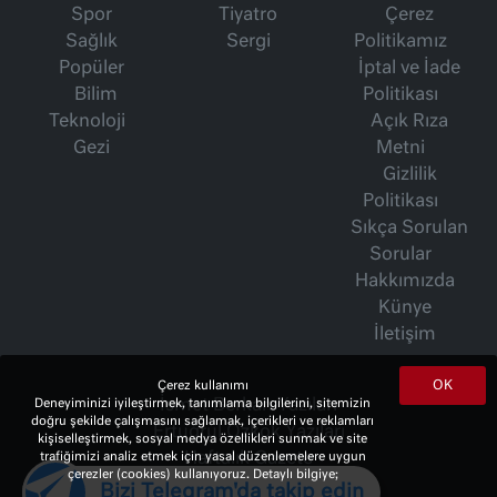
Spor
Tiyatro
Çerez
Sağlık
Sergi
Politikamız
Popüler
İptal ve İade
Bilim
Politikası
Teknoloji
Açık Rıza
Gezi
Metni
Gizlilik
Politikası
Sıkça Sorulan
Sorular
Hakkımızda
Künye
İletişim
OK
Çerez kullanımı
İsmet Berkan Yazıları
Deneyiminizi iyileştirmek, tanımlama bilgilerini, sitemizin
doğru şekilde çalışmasını sağlamak, içerikleri ve reklamları
Ertuğrul Özkök Yazıları
kişiselleştirmek, sosyal medya özellikleri sunmak ve site
Haftalık Gazete
trafiğimizi analiz etmek için yasal düzenlemelere uygun
çerezler (cookies) kullanıyoruz. Detaylı bilgiye;
Bizi Telegram'da takip edin