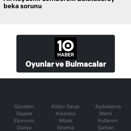
beka sorunu
Oyunlar ve Bulmacalar
Gündem
Kültür Sanat
Aydınlatma
Siyaset
Arkeoloji
Metni
Ekonomi
Müzik
Kullanım
Dünya
Sinema
Şartları