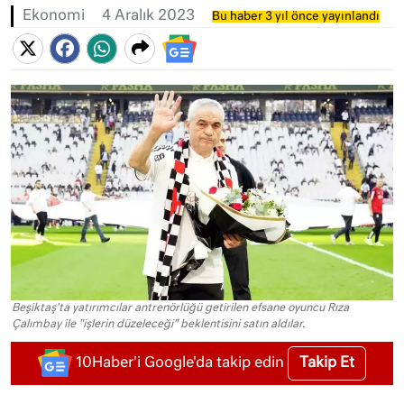
Ekonomi
4 Aralık 2023
Bu haber 3 yıl önce yayınlandı
Beşiktaş'ta yatırımcılar antrenörlüğü getirilen efsane oyuncu Rıza
Çalımbay ile "işlerin düzeleceği" beklentisini satın aldılar.
Takip Et
10Haber'i Google'da takip edin