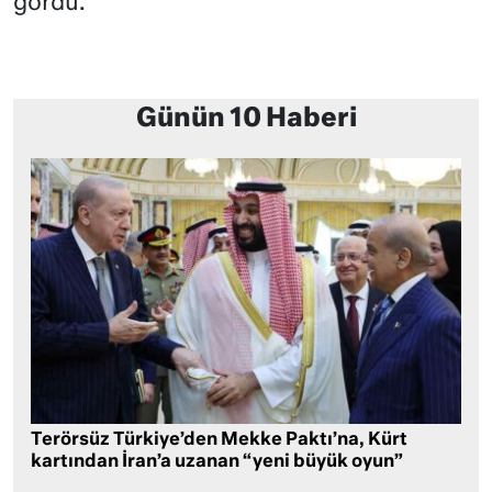
gördü.
Günün 10 Haberi
Terörsüz Türkiye’den Mekke Paktı’na, Kürt
kartından İran’a uzanan “yeni büyük oyun”