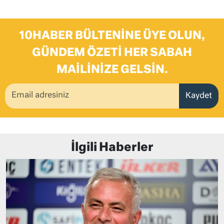
10HABER BÜLTENINE ÜYE OLUN,
GÜNDEM ÖZETI HER SABAH
MAILINIZE GELSIN.
Kaydet
İlgili Haberler