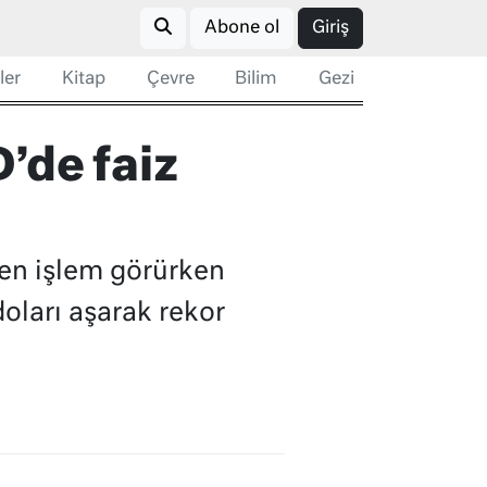
Abone ol
Giriş
ler
Kitap
Çevre
Bilim
Gezi
’de faiz
den işlem görürken
doları aşarak rekor