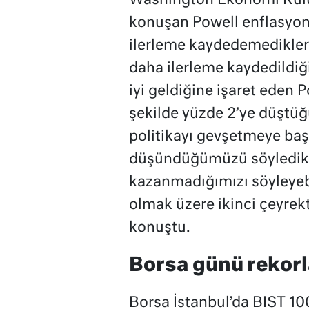
Washington Ekonomi Kulüb
konuşan Powell enflasyon 
ilerleme kaydedemediklerin
daha ilerleme kaydedildiği
iyi geldiğine işaret eden 
şekilde yüzde 2’ye düştü
politikayı gevşetmeye ba
düşündüğümüzü söyledik. 
kazanmadığımızı söyleyebi
olmak üzere ikinci çeyrekte
konuştu.
Borsa günü rekor
Borsa İstanbul’da BIST 10