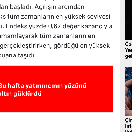
an başladı. Açılışın ardından
ks tüm zamanların en yüksek seviyesi
tı. Endeks yüzde 0,67 değer kazancıyla
tamamlayarak tüm zamanların en
Öz
gerçekleştirirken, gördüğü en yüksek
Yen
puana taşıdı.
ge
Bu hafta yatırımcının yüzünü
altın güldürdü
Çin
in