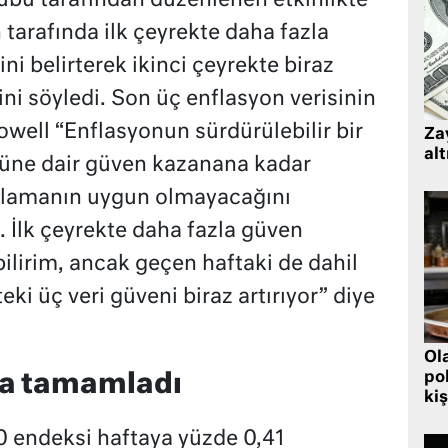
ü tarafından düzenlenen etkinlikte
tarafında ilk çeyrekte daha fazla
i belirterek ikinci çeyrekte biraz
ni söyledi. Son üç enflasyon verisinin
Powell “Enflasyonun sürdürülebilir bir
Zay
alt
ğüne dair güven kazanana kadar
şlamanın uygun olmayacağını
İlk çeyrekte daha fazla güven
lirim, ancak geçen haftaki de dahil
ki üç veri güveni biraz artırıyor” diye
Ol
pol
la tamamladı
kiş
0 endeksi haftaya yüzde 0,41