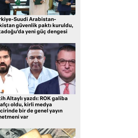
rkiye-Suudi Arabistan-
kistan güvenlik paktı kuruldu,
tadoğu’da yeni güç dengesi
ih Altaylı yazdı: ROK galiba
rafçı oldu, kirli medya
cirinde bir de genel yayın
netmeni var