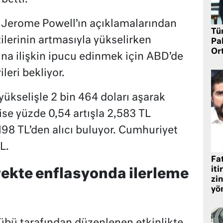
nı Jerome Powell’ın açıklamalarından
Tü
tilerinin artmasıyla yükselirken
Pa
Or
sına ilişkin ipucu edinmek için ABD’de
eri bekliyor.
 yükselişle 2 bin 464 doları aşarak
 ise yüzde 0,54 artışla 2,583 TL
,198 TL’den alıcı buluyor. Cumhuriyet
L.
Fat
iti
yrekte enflasyonda ilerleme
zin
yö