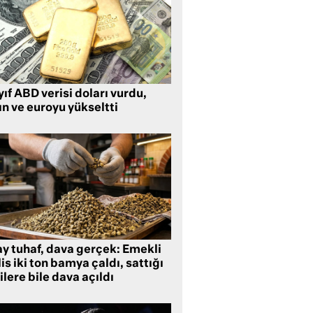
ıf ABD verisi doları vurdu,
ın ve euroyu yükseltti
ay tuhaf, dava gerçek: Emekli
is iki ton bamya çaldı, sattığı
ilere bile dava açıldı