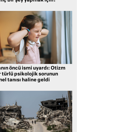
inç bir şey yapmak için?
anın öncü ismi uyardı: Otizm
 türlü psikolojik sorunun
el tanısı haline geldi