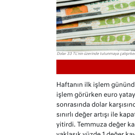
Dolar 33 TL'nin üzerinde tutunmaya çalışırken,
Haftanın ilk işlem gününde
işlem görürken euro yatay 
sonrasında dolar karşısınd
sınırlı değer artışı ile ka
yitirdi. Temmuza değer ka
yaklaşık yüzde 1 değer kay