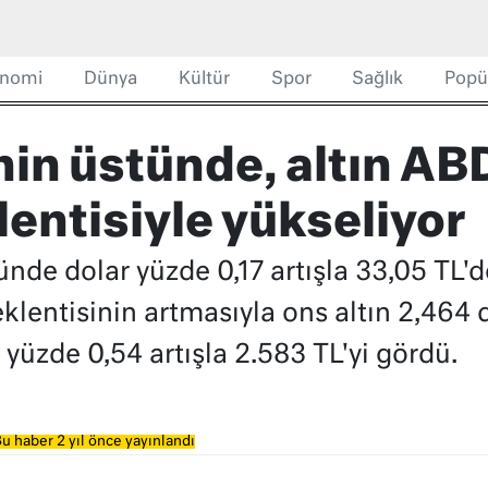
nomi
Dünya
Kültür
Spor
Sağlık
Popü
nin üstünde, altın ABD
lentisiyle yükseliyor
ünde dolar yüzde 0,17 artışla 33,05 TL'
klentisinin artmasıyla ons altın 2,464 
e yüzde 0,54 artışla 2.583 TL'yi gördü.
u haber 2 yıl önce yayınlandı