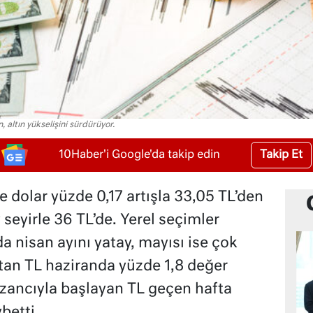
 altın yükselişini sürdürüyor.
Takip Et
10Haber'i Google'da takip edin
 dolar yüzde 0,17 artışla 33,05 TL’den
seyirle 36 TL’de. Yerel seçimler
a nisan ayını yatay, mayısı ise çok
patan TL haziranda yüzde 1,8 değer
zancıyla başlayan TL geçen hafta
betti.