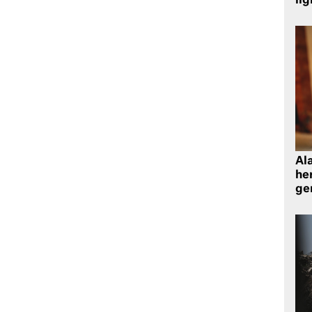
ilg
Al
her
gen