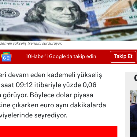
emeli yükseliş trendini sürdürüyor.
Takip Et
10Haber'i Google'da takip edin
eri devam eden kademeli yükseliş
 saat 09:12 itibariyle yüzde 0,06
m görüyor. Böylece dolar piyasa
ine çıkarken euro aynı dakikalarda
viyelerinde seyrediyor.