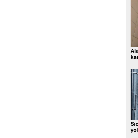
Al
kar
Sı
yo