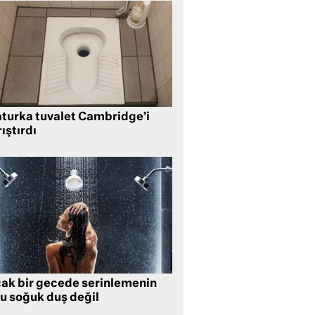
aturka tuvalet Cambridge’i
ıştırdı
cak bir gecede serinlemenin
lu soğuk duş değil