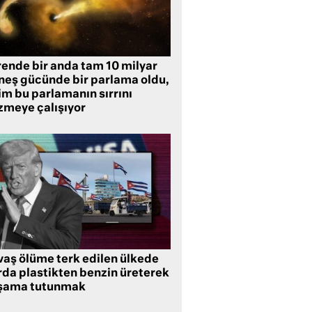
rende bir anda tam 10 milyar
neş gücünde bir parlama oldu,
im bu parlamanın sırrını
zmeye çalışıyor
vaş ölüme terk edilen ülkede
rda plastikten benzin üreterek
şama tutunmak