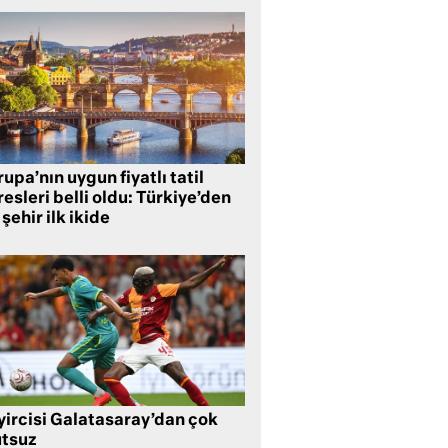
upa’nın uygun fiyatlı tatil
esleri belli oldu: Türkiye’den
 şehir ilk ikide
yircisi Galatasaray’dan çok
tsuz