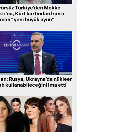
rörsüz Türkiye’den Mekke
tı’na, Kürt kartından İran’a
anan “yeni büyük oyun”
dan: Rusya, Ukrayna’da nükleer
ah kullanabileceğini ima etti