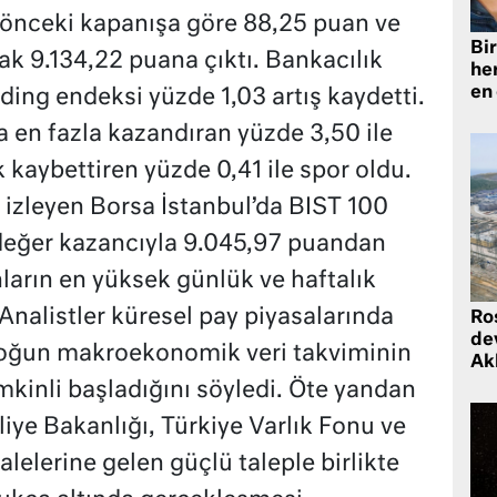
 önceki kapanışa göre 88,25 puan ve
Bir
k 9.134,22 puana çıktı. Bankacılık
he
en
ding endeksi yüzde 1,03 artış kaydetti.
a en fazla kazandıran yüzde 3,50 ile
kaybettiren yüzde 0,41 ile spor oldu.
r izleyen Borsa İstanbul’da BIST 100
değer kazancıyla 9.045,97 puandan
rın en yüksek günlük ve haftalık
 Analistler küresel pay piyasalarında
Ro
de
yoğun makroekonomik veri takviminin
Ak
mkinli başladığını söyledi. Öte yandan
iye Bakanlığı, Türkiye Varlık Fonu ve
elerine gelen güçlü taleple birlikte