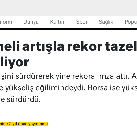
nomi
Dünya
Kültür
Spor
Sağlık
Popü
li artışla rekor taze
liyor
ini sürdürerek yine rekora imza attı. Al
 yükseliş eğilimindeydi. Borsa ise yüks
de sürdürdü.
aber 2 yıl önce yayınlandı