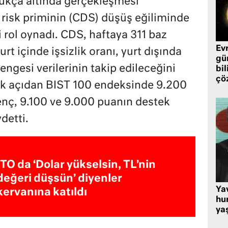
ldukça altında gerçekleşmesi
di risk priminin (CDS) düşüş eğiliminde
rol oynadı. CDS, haftaya 311 baz
Ev
t içinde işsizlik oranı, yurt dışında
gü
ngesi verilerinin takip edileceğini
bil
çö
nik açıdan BIST 100 endeksinde 9.200
renç, 9.100 ve 9.000 puanın destek
etti.
İTO da ‘Dolar yükselsin, TL’nin
değeri düşsün’ diyenler
Ya
kervanına katıldı
hu
ya