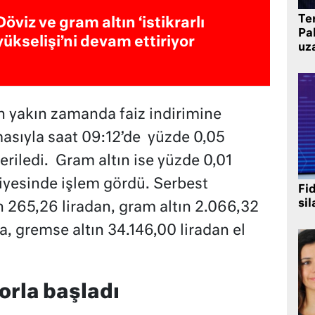
Te
Döviz ve gram altın ‘istikrarlı
Pak
yükselişi’ni devam ettiriyor
uz
’in yakın zamanda faiz indirimine
asıyla saat 09:12’de yüzde 0,05
riledi. Gram altın ise yüzde 0,01
viyesinde işlem gördü. Serbest
Fi
sil
n 265,26 liradan, gram altın 2.066,32
ira, gremse altın 34.146,00 liradan el
orla başladı