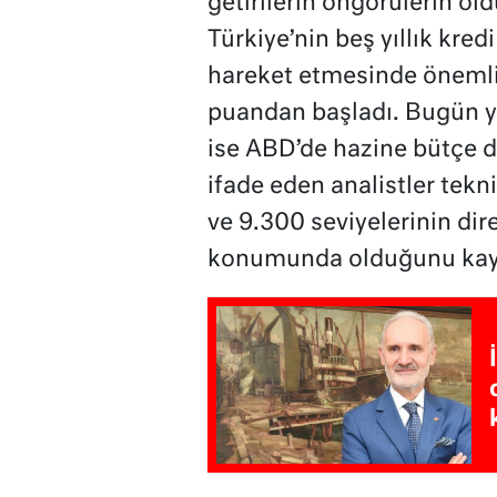
getirilerin öngörülerin o
Türkiye’nin beş yıllık kre
hareket etmesinde önemli 
puandan başladı. Bugün yur
ise ABD’de hazine bütçe de
ifade eden analistler tek
ve 9.300 seviyelerinin di
konumunda olduğunu kayd