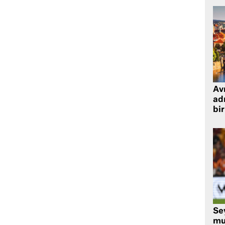
Avr
adr
bir
Se
mu