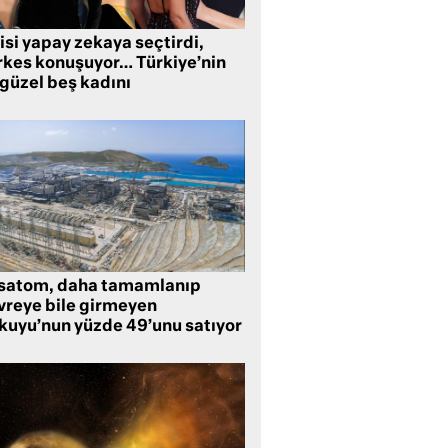
isi yapay zekaya seçtirdi,
rkes konuşuyor… Türkiye’nin
 güzel beş kadını
satom, daha tamamlanıp
vreye bile girmeyen
kuyu’nun yüzde 49’unu satıyor