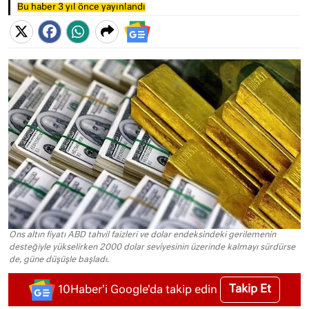
Bu haber 3 yıl önce yayınlandı
Ons altın fiyatı ABD tahvil faizleri ve dolar endeksindeki gerilemenin
desteğiyle yükselirken 2000 dolar seviyesinin üzerinde kalmayı sürdürse
de, güne düşüşle başladı.
Takip Et
10Haber'i Google'da takip edin