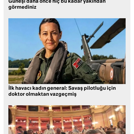
Güneşi daha önce hiç bu kadar yakından
görmediniz
İlk havacı kadın general: Savaş pilotluğu için
doktor olmaktan vazgeçmiş