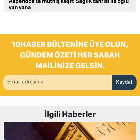
Aspendos’ta müthiş keşif: Sağlık tanrısı ile oğlu
yan yana
10HABER BÜLTENINE ÜYE OLUN,
GÜNDEM ÖZETI HER SABAH
MAILINIZE GELSIN.
Kaydet
İlgili Haberler