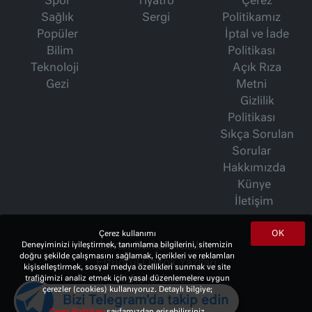
Spor
Tiyatro
Çerez
Sağlık
Sergi
Politikamız
Popüler
İptal ve İade
Bilim
Politikası
Teknoloji
Açık Rıza
Gezi
Metni
Gizlilik
Politikası
Sıkça Sorulan
Sorular
Hakkımızda
Künye
İletişim
OK
Çerez kullanımı
Deneyiminizi iyileştirmek, tanımlama bilgilerini, sitemizin
İsmet Berkan Yazıları
doğru şekilde çalışmasını sağlamak, içerikleri ve reklamları
Ertuğrul Özkök Yazıları
kişiselleştirmek, sosyal medya özellikleri sunmak ve site
trafiğimizi analiz etmek için yasal düzenlemelere uygun
Haftalık Gazete
çerezler (cookies) kullanıyoruz. Detaylı bilgiye;
Bizi Telegram'da takip edin
Çerez Politikası
sayfamızdan erişebilirsiniz.