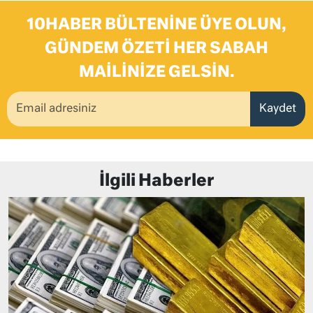
10HABER BÜLTENINE ÜYE OLUN,
GÜNDEM ÖZETI HER SABAH
MAILINIZE GELSIN.
Kaydet
İlgili Haberler