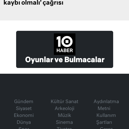
kaybı olmalı’ çağrısı
Oyunlar ve Bulmacalar
Gündem
Kültür Sanat
Aydınlatma
Siyaset
Arkeoloji
Metni
Ekonomi
Müzik
Kullanım
Dünya
Sinema
Şartları