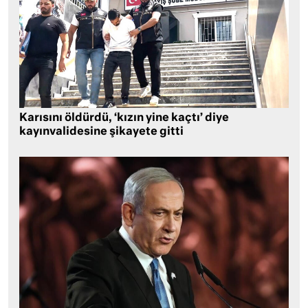
Karısını öldürdü, ‘kızın yine kaçtı’ diye
kayınvalidesine şikayete gitti