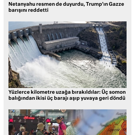
Netanyahu resmen de duyurdu, Trump’ın Gazze
barışını reddetti
Yüzlerce kilometre uzağa bırakıldılar: Üç somon
balığından ikisi üç barajı aşıp yuvaya geri döndü