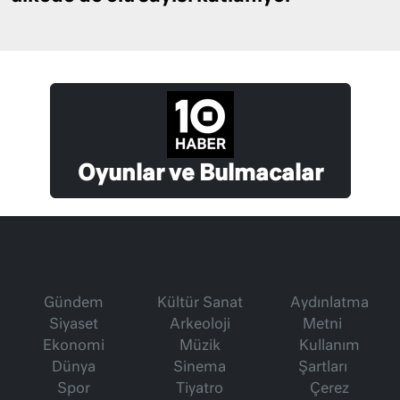
Oyunlar ve Bulmacalar
Gündem
Kültür Sanat
Aydınlatma
Siyaset
Arkeoloji
Metni
Ekonomi
Müzik
Kullanım
Dünya
Sinema
Şartları
Spor
Tiyatro
Çerez