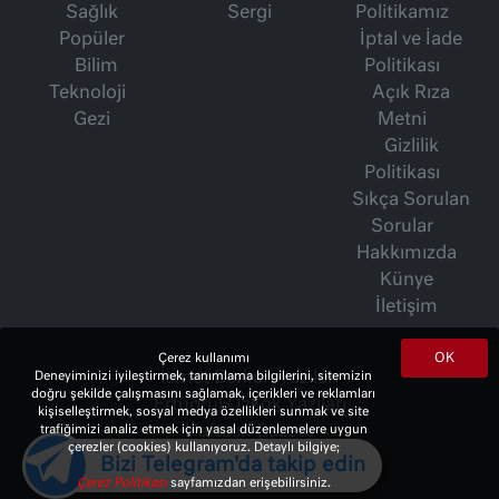
Sağlık
Sergi
Politikamız
Popüler
İptal ve İade
Bilim
Politikası
Teknoloji
Açık Rıza
Gezi
Metni
Gizlilik
Politikası
Sıkça Sorulan
Sorular
Hakkımızda
Künye
İletişim
OK
Çerez kullanımı
Deneyiminizi iyileştirmek, tanımlama bilgilerini, sitemizin
İsmet Berkan Yazıları
doğru şekilde çalışmasını sağlamak, içerikleri ve reklamları
Ertuğrul Özkök Yazıları
kişiselleştirmek, sosyal medya özellikleri sunmak ve site
trafiğimizi analiz etmek için yasal düzenlemelere uygun
Haftalık Gazete
çerezler (cookies) kullanıyoruz. Detaylı bilgiye;
Bizi Telegram'da takip edin
Çerez Politikası
sayfamızdan erişebilirsiniz.