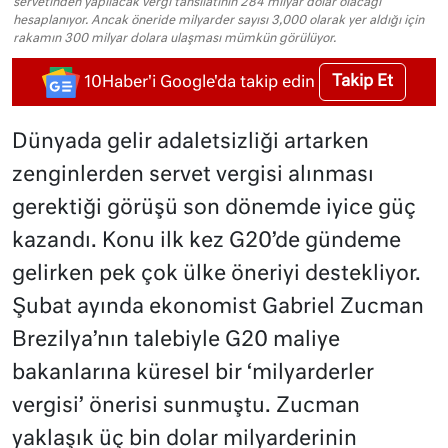
servetinden yapılacak vergi tahsilatının 284 milyar dolar olacağı
hesaplanıyor. Ancak öneride milyarder sayısı 3,000 olarak yer aldığı için
rakamın 300 milyar dolara ulaşması mümkün görülüyor.
Takip Et
10Haber'i Google'da takip edin
Dünyada gelir adaletsizliği artarken
zenginlerden servet vergisi alınması
gerektiği görüşü son dönemde iyice güç
kazandı. Konu ilk kez G20’de gündeme
gelirken pek çok ülke öneriyi destekliyor.
Şubat ayında ekonomist Gabriel Zucman
Brezilya’nın talebiyle G20 maliye
bakanlarına küresel bir ‘milyarderler
vergisi’ önerisi sunmuştu. Zucman
yaklaşık üç bin dolar milyarderinin