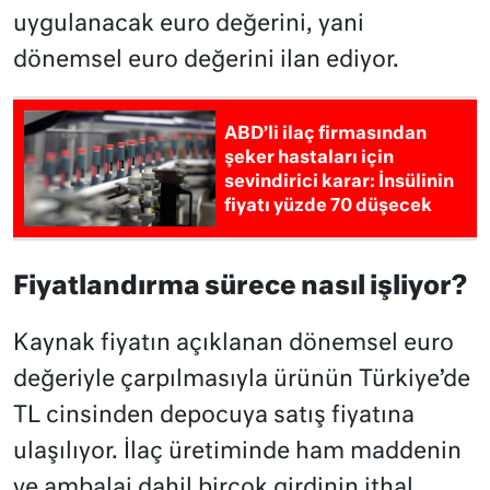
uygulanacak euro değerini, yani
dönemsel euro değerini ilan ediyor.
ABD’li ilaç firmasından
şeker hastaları için
sevindirici karar: İnsülinin
fiyatı yüzde 70 düşecek
Fiyatlandırma sürece nasıl işliyor?
Kaynak fiyatın açıklanan dönemsel euro
değeriyle çarpılmasıyla ürünün Türkiye’de
TL cinsinden depocuya satış fiyatına
ulaşılıyor. İlaç üretiminde ham maddenin
ve ambalaj dahil birçok girdinin ithal