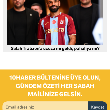
Salah Trabzon’a ucuza mı geldi, pahalıya mı?
10HABER BÜLTENINE ÜYE OLUN,
GÜNDEM ÖZETI HER SABAH
MAILINIZE GELSIN.
Kaydet