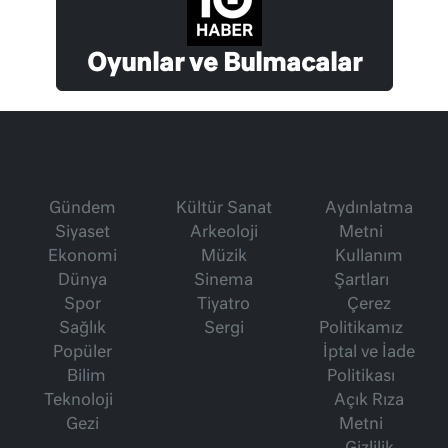
Oyunlar ve Bulmacalar
Gündem
Kültür Sanat
Aydınlatma
Siyaset
Arkeoloji
Metni
Ekonomi
Müzik
Kullanım
Dünya
Sinema
Şartları
Spor
Tiyatro
Çerez
Sağlık
Sergi
Politikamız
Popüler
İptal ve İade
Bilim
Politikası
Teknoloji
Açık Rıza
Gezi
Metni