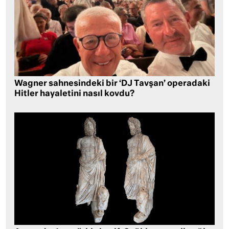
Wagner sahnesindeki bir ‘DJ Tavşan’ operadaki
Hitler hayaletini nasıl kovdu?