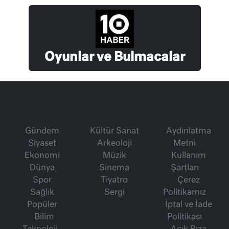
Oyunlar ve Bulmacalar
Gündem
Kültür Sanat
Aydınlatma
Siyaset
Arkeoloji
Metni
Ekonomi
Müzik
Kullanım
Dünya
Sinema
Şartları
Spor
Tiyatro
Çerez
Sağlık
Sergi
Politikamız
Popüler
İptal ve İade
Bilim
Politikası