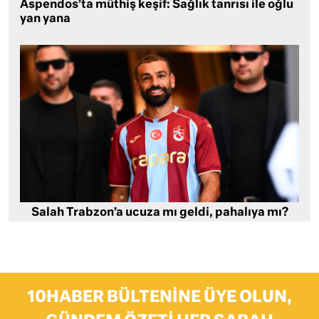
Aspendos’ta müthiş keşif: Sağlık tanrısı ile oğlu
yan yana
Salah Trabzon’a ucuza mı geldi, pahalıya mı?
10HABER BÜLTENINE ÜYE OLUN,