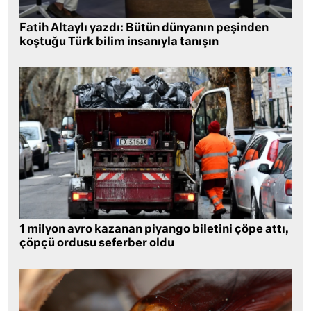
Fatih Altaylı yazdı: Bütün dünyanın peşinden
koştuğu Türk bilim insanıyla tanışın
1 milyon avro kazanan piyango biletini çöpe attı,
çöpçü ordusu seferber oldu