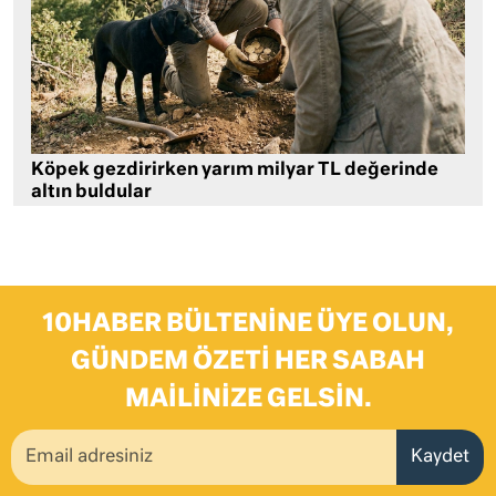
Köpek gezdirirken yarım milyar TL değerinde
altın buldular
10HABER BÜLTENINE ÜYE OLUN,
GÜNDEM ÖZETI HER SABAH
MAILINIZE GELSIN.
Kaydet