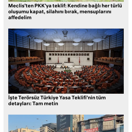
Meclis’ten PKK’ya teklif: Kendine bağlı her türlü
oluşumu kapat, silahını bırak, mensuplarını
affedelim
İşte Terörsüz Türkiye Yasa Teklifi’nin tüm
detayları: Tam metin