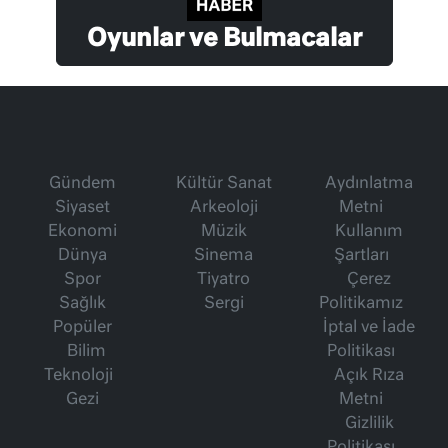
Oyunlar ve Bulmacalar
Gündem
Kültür Sanat
Aydınlatma
Siyaset
Arkeoloji
Metni
Ekonomi
Müzik
Kullanım
Dünya
Sinema
Şartları
Spor
Tiyatro
Çerez
Sağlık
Sergi
Politikamız
Popüler
İptal ve İade
Bilim
Politikası
Teknoloji
Açık Rıza
Gezi
Metni
Gizlilik