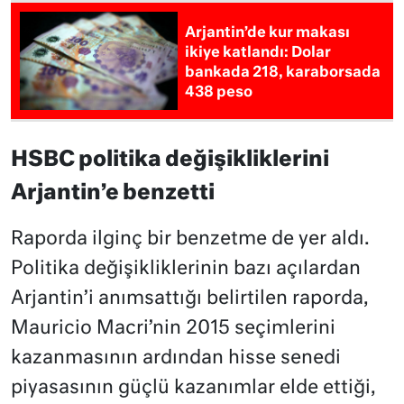
Arjantin’de kur makası
ikiye katlandı: Dolar
bankada 218, karaborsada
438 peso
HSBC politika değişikliklerini
Arjantin’e benzetti
Raporda ilginç bir benzetme de yer aldı.
Politika değişikliklerinin bazı açılardan
Arjantin’i anımsattığı belirtilen raporda,
Mauricio Macri’nin 2015 seçimlerini
kazanmasının ardından hisse senedi
piyasasının güçlü kazanımlar elde ettiği,