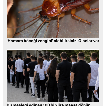
‘Hamam böceği zengini’ olabilirsiniz: Olanlar var
Bu mesleği edinen 100 bin lira maaşa dönüp