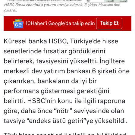
HSBC Borsa İstanbul'a yatırım tavsiye ederek, 6 şirket hissesini öne
çıkardı.
Takip Et
10Haber'i Google'da takip edin
Küresel banka HSBC, Türkiye’de hisse
senetlerinde fırsatlar gördüklerini
belirterek, tavsiyesini yükseltti. İngiltere
merkezli dev yatırım bankası 6 şirketi öne
çıkarırken, bankaların da iyi bir
performans göstermesi gerektiğini
belirtti. HSBC’nin konu ile ilgili raporuna
göre, daha önce “nötr” seviyesinde olan
tavsiye “endeks üstü getiri”ye yükseltildi.