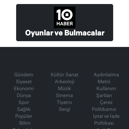
Oyunlar ve Bulmacalar
Gündem
Kültür Sanat
Aydınlatma
Siyaset
Arkeoloji
Metni
Ekonomi
Müzik
Kullanım
Dünya
Sinema
Şartları
Spor
Tiyatro
Çerez
Sağlık
Sergi
Politikamız
Popüler
İptal ve İade
Bilim
Politikası