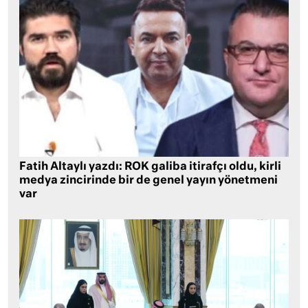
Fatih Altaylı yazdı: ROK galiba itirafçı oldu, kirli
medya zincirinde bir de genel yayın yönetmeni
var