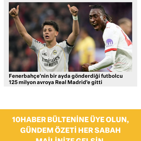
Fenerbahçe’nin bir ayda gönderdiği futbolcu
125 milyon avroya Real Madrid’e gitti
10HABER BÜLTENINE ÜYE OLUN,
GÜNDEM ÖZETI HER SABAH