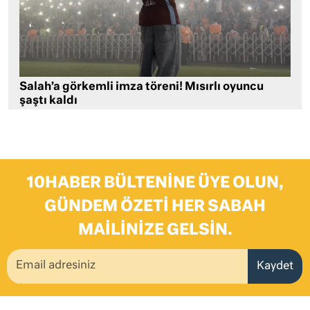
Salah’a görkemli imza töreni! Mısırlı oyuncu
şaştı kaldı
10HABER BÜLTENINE ÜYE OLUN,
GÜNDEM ÖZETI HER SABAH
MAILINIZE GELSIN.
Kaydet