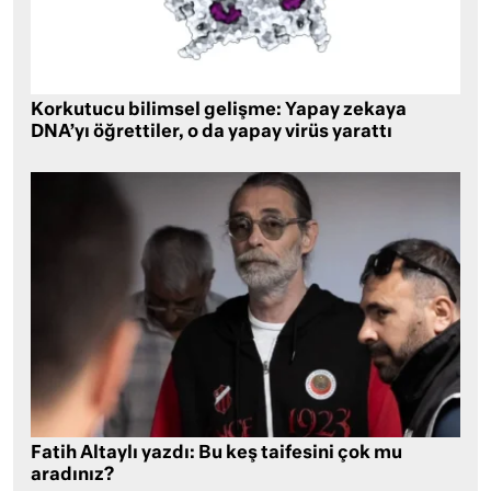
Korkutucu bilimsel gelişme: Yapay zekaya
DNA’yı öğrettiler, o da yapay virüs yarattı
Fatih Altaylı yazdı: Bu keş taifesini çok mu
aradınız?