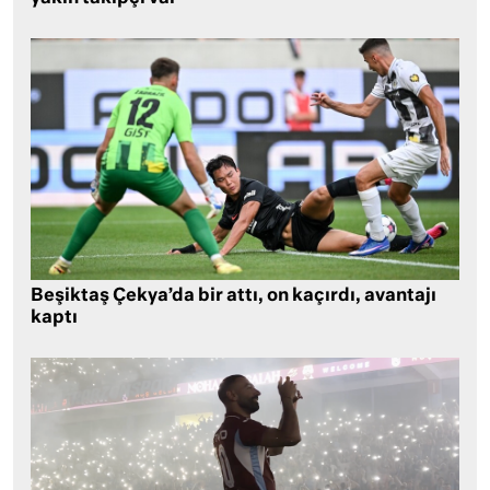
Beşiktaş Çekya’da bir attı, on kaçırdı, avantajı
kaptı