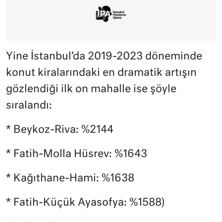
Yine İstanbul’da 2019-2023 döneminde
konut kiralarındaki en dramatik artışın
gözlendiği ilk on mahalle ise şöyle
sıralandı:
* Beykoz-Riva: %2144
* Fatih-Molla Hüsrev: %1643
* Kağıthane-Hami: %1638
* Fatih-Küçük Ayasofya: %1588)