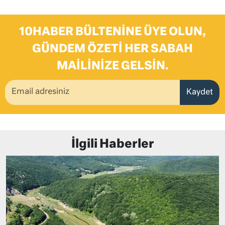
10HABER BÜLTENINE ÜYE OLUN,
GÜNDEM ÖZETI HER SABAH
MAILINIZE GELSIN.
Kaydet
İlgili Haberler