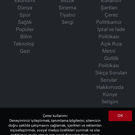
Ekonomi
Müzik
Kullanım
Dünya
Sinema
Şartları
Spor
Tiyatro
Çerez
Sağlık
Sergi
Politikamız
Popüler
İptal ve İade
Bilim
Politikası
Teknoloji
Açık Rıza
Gezi
Metni
Gizlilik
Politikası
Sıkça Sorulan
Sorular
Hakkımızda
Künye
İletişim
OK
Çerez kullanımı
İsmet Berkan Yazıları
Deneyiminizi iyileştirmek, tanımlama bilgilerini, sitemizin
doğru şekilde çalışmasını sağlamak, içerikleri ve reklamları
Ertuğrul Özkök Yazıları
kişiselleştirmek, sosyal medya özellikleri sunmak ve site