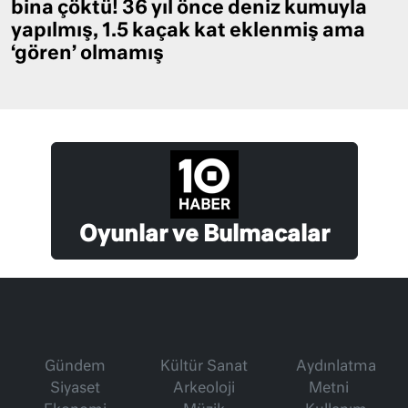
bina çöktü! 36 yıl önce deniz kumuyla
yapılmış, 1.5 kaçak kat eklenmiş ama
‘gören’ olmamış
Oyunlar ve Bulmacalar
Gündem
Kültür Sanat
Aydınlatma
Siyaset
Arkeoloji
Metni