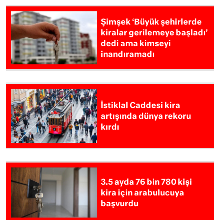
Şimşek ‘Büyük şehirlerde
kiralar gerilemeye başladı’
dedi ama kimseyi
inandıramadı
İstiklal Caddesi kira
artışında dünya rekoru
kırdı
3.5 ayda 76 bin 780 kişi
kira için arabulucuya
başvurdu