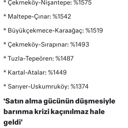
* Çekmeköy-Nişantepe: %1575
* Maltepe-Çınar: %1542
* Büyükçekmece-Karaağaç: %1519
* Çekmeköy-Sırapınar: %1493
* Tuzla-Tepeören: %1487
* Kartal-Atalar: %1449
* Sarıyer-Uskumruköy: %1374
‘Satın alma gücünün düşmesiyle
barınma krizi kaçınılmaz hale
geldi’