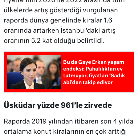
fiyatlarının 2020 ile 2022 arasında tüm
ülkelerde artış gösterdiği vurgulanan
raporda dünya genelinde kiralar 1.6
oranında artarken İstanbul’daki artış
oranının 5.2 kat olduğu belirtildi.
Bu da Gaye Erkan yaşam
endeksi: Pahalılıktan ev
tutmuyor, fiyatları ‘Sadık
abi’den takip ediyor
Üsküdar yüzde 961’le zirvede
Raporda 2019 yılından itibaren son 4 yılda
ortalama konut kiralarının en çok arttığı