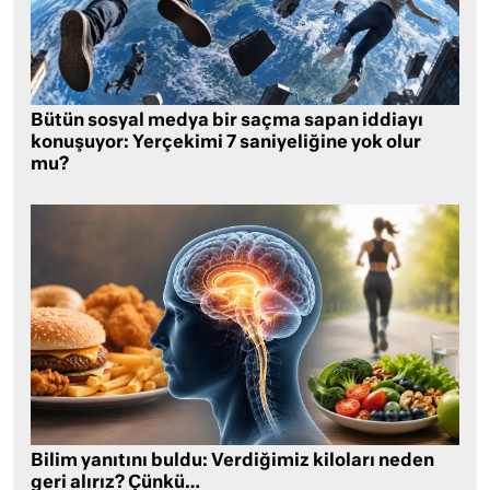
Bütün sosyal medya bir saçma sapan iddiayı
konuşuyor: Yerçekimi 7 saniyeliğine yok olur
mu?
Bilim yanıtını buldu: Verdiğimiz kiloları neden
geri alırız? Çünkü…