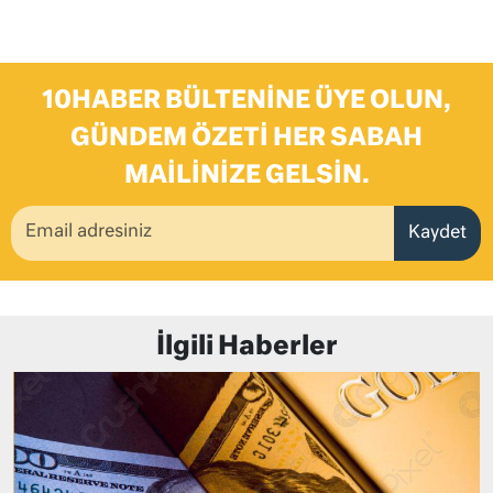
10HABER BÜLTENINE ÜYE OLUN,
GÜNDEM ÖZETI HER SABAH
MAILINIZE GELSIN.
Kaydet
İlgili Haberler