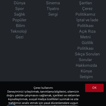
Dünya
Sinema
Şartları
Spor
Tiyatro
Çerez
Sağlık
Sergi
Politikamız
Popüler
İptal ve İade
Bilim
Politikası
Teknoloji
Açık Rıza
Gezi
Metni
Gizlilik
Politikası
Sıkça Sorulan
Sorular
Hakkımızda
Künye
İletişim
OK
Çerez kullanımı
Deneyiminizi iyileştirmek, tanımlama bilgilerini, sitemizin
İsmet Berkan Yazıları
doğru şekilde çalışmasını sağlamak, içerikleri ve reklamları
Ertuğrul Özkök Yazıları
kişiselleştirmek, sosyal medya özellikleri sunmak ve site
trafiğimizi analiz etmek için yasal düzenlemelere uygun
Haftalık Gazete