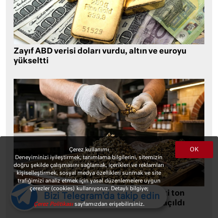
Zayıf ABD verisi doları vurdu, altın ve euroyu
yükseltti
OK
Çerez kullanımı
Deneyiminizi iyileştirmek, tanımlama bilgilerini, sitemizin
doğru şekilde çalışmasını sağlamak, içerikleri ve reklamları
kişiselleştirmek, sosyal medya özellikleri sunmak ve site
trafiğimizi analiz etmek için yasal düzenlemelere uygun
çerezler (cookies) kullanıyoruz. Detaylı bilgiye;
Olay tuhaf, dava gerçek: Emekli polis iki ton
Bizi Telegram'da takip edin
bamya çaldı, sattığı kişilere bile dava açıldı
Çerez Politikası
sayfamızdan erişebilirsiniz.