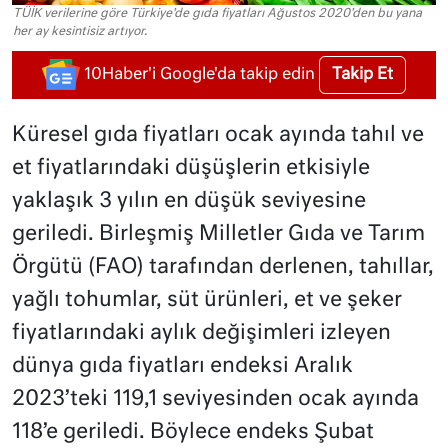
TÜİK verilerine göre Türkiye'de gıda fiyatları Ağustos 2020'den bu yana
her ay kesintisiz artıyor.
Takip Et
10Haber'i Google'da takip edin
Küresel gıda fiyatları ocak ayında tahıl ve
et fiyatlarındaki düşüşlerin etkisiyle
yaklaşık 3 yılın en düşük seviyesine
geriledi. Birleşmiş Milletler Gıda ve Tarım
Örgütü (FAO) tarafından derlenen, tahıllar,
yağlı tohumlar, süt ürünleri, et ve şeker
fiyatlarındaki aylık değişimleri izleyen
dünya gıda fiyatları endeksi Aralık
2023’teki 119,1 seviyesinden ocak ayında
118’e geriledi. Böylece endeks Şubat