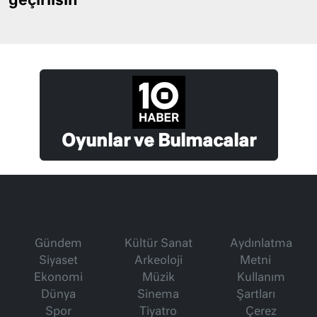
geçirilsin
Oyunlar ve Bulmacalar
Gündem
Kültür Sanat
Aydınlatma
Siyaset
Arkeoloji
Metni
Ekonomi
Müzik
Kullanım
Dünya
Sinema
Şartları
Spor
Tiyatro
Çerez