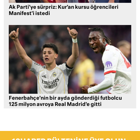
Ak Parti’ye sürpriz: Kur’an kursu öğrencileri
Manifest’i istedi
Fenerbahçe’nin bir ayda gönderdiği futbolcu
125 milyon avroya Real Madrid’e gitti