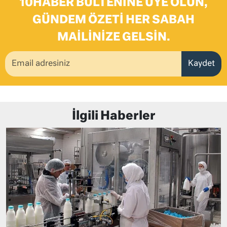
10HABER BÜLTENINE ÜYE OLUN,
GÜNDEM ÖZETI HER SABAH
MAILINIZE GELSIN.
Kaydet
İlgili Haberler