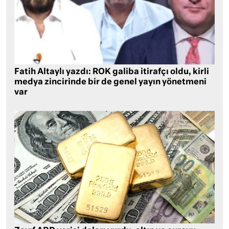
Fatih Altaylı yazdı: ROK galiba itirafçı oldu, kirli
medya zincirinde bir de genel yayın yönetmeni
var