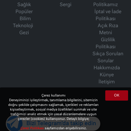
Sağlık
Sergi
Politikamız
Popüler
İptal ve İade
Bilim
Politikası
Teknoloji
Açık Rıza
Gezi
Metni
Gizlilik
Politikası
Sıkça Sorulan
Sorular
Hakkımızda
Künye
İletişim
OK
Çerez kullanımı
Deneyiminizi iyileştirmek, tanımlama bilgilerini, sitemizin
İsmet Berkan Yazıları
doğru şekilde çalışmasını sağlamak, içerikleri ve reklamları
Ertuğrul Özkök Yazıları
kişiselleştirmek, sosyal medya özellikleri sunmak ve site
trafiğimizi analiz etmek için yasal düzenlemelere uygun
Haftalık Gazete
çerezler (cookies) kullanıyoruz. Detaylı bilgiye;
Bizi Telegram'da takip edin
Çerez Politikası
sayfamızdan erişebilirsiniz.