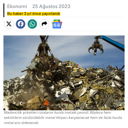
Ekonomi
25 Ağustos 2023
Bu haber 3 yıl önce yayınlandı
Madencilik şirketleri rotalarını hurda metale çevirdi. Böylece hem
sektörlerin sürdürülebilir metal ihtiyacı karşılanacak hem de fazla hurda
metal arzı önlenecek.