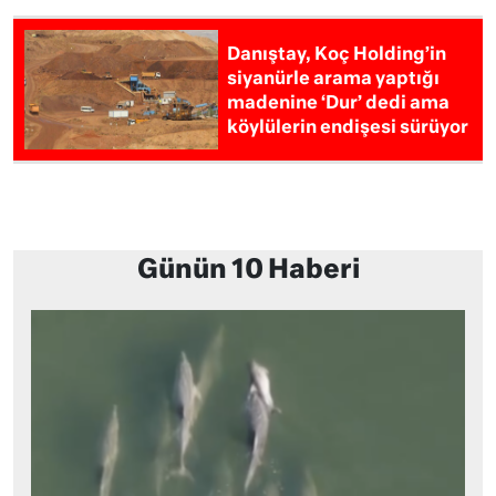
Danıştay, Koç Holding’in
siyanürle arama yaptığı
madenine ‘Dur’ dedi ama
köylülerin endişesi sürüyor
Günün 10 Haberi