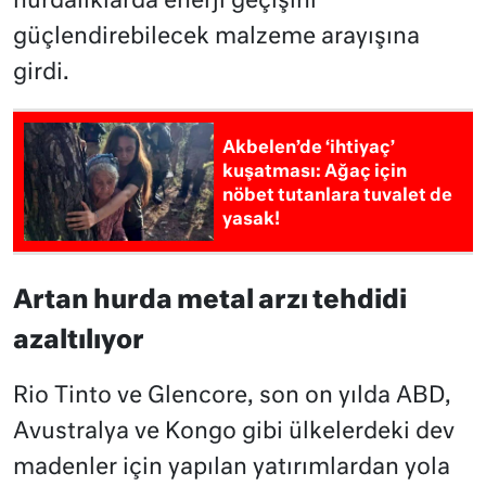
hurdalıklarda enerji geçişini
güçlendirebilecek malzeme arayışına
girdi.
Akbelen’de ‘ihtiyaç’
kuşatması: Ağaç için
nöbet tutanlara tuvalet de
yasak!
Artan hurda metal arzı tehdidi
azaltılıyor
Rio Tinto ve Glencore, son on yılda ABD,
Avustralya ve Kongo gibi ülkelerdeki dev
madenler için yapılan yatırımlardan yola