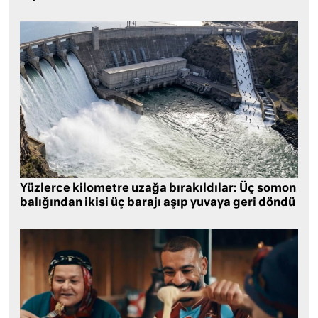
Yüzlerce kilometre uzağa bırakıldılar: Üç somon
balığından ikisi üç barajı aşıp yuvaya geri döndü