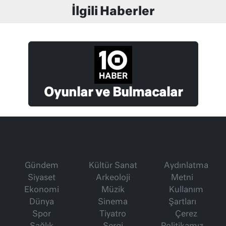
İlgili Haberler
Oyunlar ve Bulmacalar
Gündem
Kültür Sanat
Aydınlatma
Siyaset
Arkeoloji
Metni
Ekonomi
Müzik
Kullanım
Dünya
Sinema
Şartları
Spor
Tiyatro
Çerez