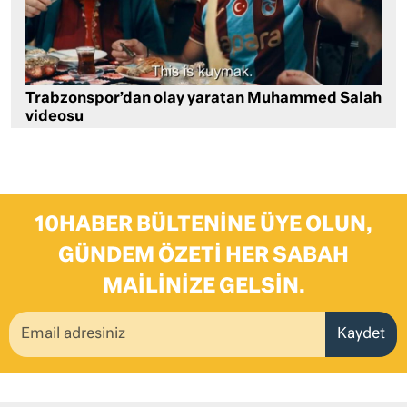
Trabzonspor’dan olay yaratan Muhammed Salah
videosu
10HABER BÜLTENINE ÜYE OLUN,
GÜNDEM ÖZETI HER SABAH
MAILINIZE GELSIN.
Kaydet