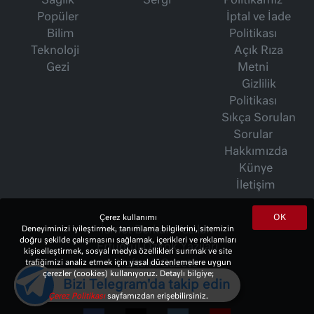
Sağlık
Sergi
Politikamız
Popüler
İptal ve İade
Bilim
Politikası
Teknoloji
Açık Rıza
Gezi
Metni
Gizlilik
Politikası
Sıkça Sorulan
Sorular
Hakkımızda
Künye
İletişim
OK
Çerez kullanımı
Deneyiminizi iyileştirmek, tanımlama bilgilerini, sitemizin
İsmet Berkan Yazıları
doğru şekilde çalışmasını sağlamak, içerikleri ve reklamları
Ertuğrul Özkök Yazıları
kişiselleştirmek, sosyal medya özellikleri sunmak ve site
trafiğimizi analiz etmek için yasal düzenlemelere uygun
Haftalık Gazete
çerezler (cookies) kullanıyoruz. Detaylı bilgiye;
Bizi Telegram'da takip edin
Çerez Politikası
sayfamızdan erişebilirsiniz.