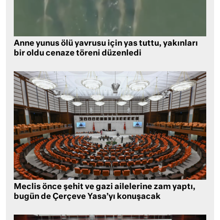
Anne yunus ölü yavrusu için yas tuttu, yakınları
bir oldu cenaze töreni düzenledi
Meclis önce şehit ve gazi ailelerine zam yaptı,
bugün de Çerçeve Yasa’yı konuşacak