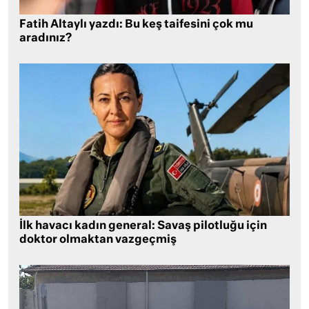
Fatih Altaylı yazdı: Bu keş taifesini çok mu
aradınız?
İlk havacı kadın general: Savaş pilotluğu için
doktor olmaktan vazgeçmiş