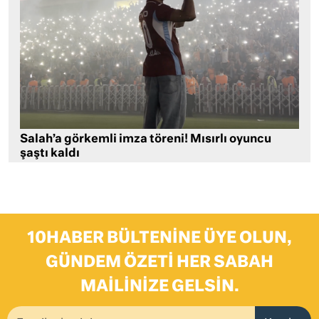
Salah’a görkemli imza töreni! Mısırlı oyuncu
şaştı kaldı
10HABER BÜLTENINE ÜYE OLUN,
GÜNDEM ÖZETI HER SABAH
MAILINIZE GELSIN.