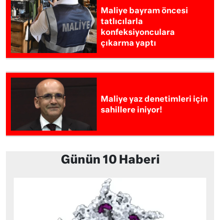
Maliye bayram öncesi
tatlıcılarla
konfeksiyonculara
çıkarma yaptı
Maliye yaz denetimleri için
sahillere iniyor!
Günün 10 Haberi