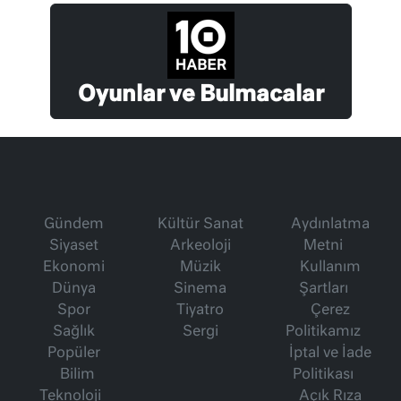
Oyunlar ve Bulmacalar
Gündem
Kültür Sanat
Aydınlatma
Siyaset
Arkeoloji
Metni
Ekonomi
Müzik
Kullanım
Dünya
Sinema
Şartları
Spor
Tiyatro
Çerez
Sağlık
Sergi
Politikamız
Popüler
İptal ve İade
Bilim
Politikası
Teknoloji
Açık Rıza