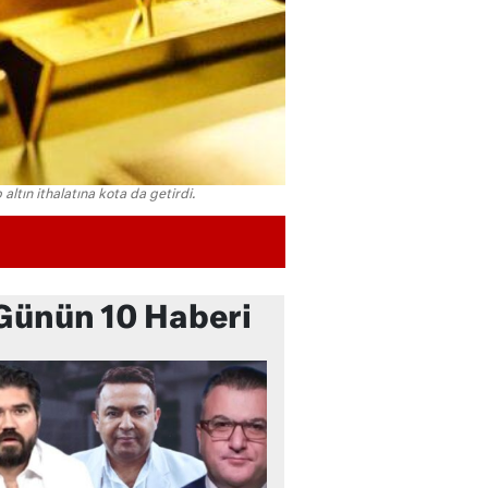
tın ithalatına kota da getirdi.
Günün 10 Haberi