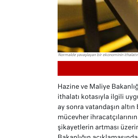
Normalde yavaşlayan bir ekonominin ithalatın
Hazine ve Maliye Bakanlığı
ithalatı kotasıyla ilgili
ay sonra vatandaşın altın 
mücevher ihracatçılarının
şikayetlerin artması üzeri
Bakanlığın açıklamasında a