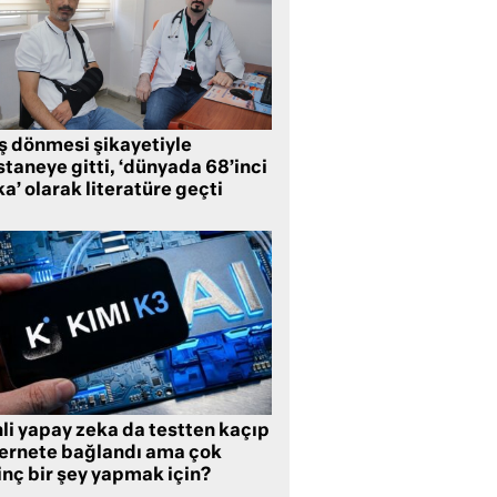
ş dönmesi şikayetiyle
taneye gitti, ‘dünyada 68’inci
a’ olarak literatüre geçti
li yapay zeka da testten kaçıp
ternete bağlandı ama çok
inç bir şey yapmak için?