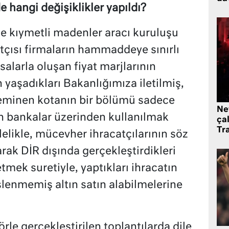
 hangi değişiklikler yapıldı?
e kıymetli madenler aracı kuruluşu
çısı firmaların hammaddeye sınırlı
salarla oluşan fiyat marjlarının
 yaşadıkları Bakanlığımıza iletilmiş,
teminen kotanın bir bölümü sadece
Ne
in bankalar üzerinden kullanılmak
çal
Tr
lelikle, mücevher ihracatçılarının söz
ak DİR dışında gerçekleştirdikleri
etmek suretiyle, yaptıkları ihracatın
şlenmemiş altın satın alabilmelerine
le gerçekleştirilen toplantılarda dile