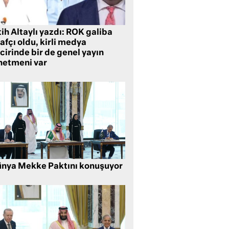
ih Altaylı yazdı: ROK galiba
rafçı oldu, kirli medya
cirinde bir de genel yayın
netmeni var
nya Mekke Paktını konuşuyor