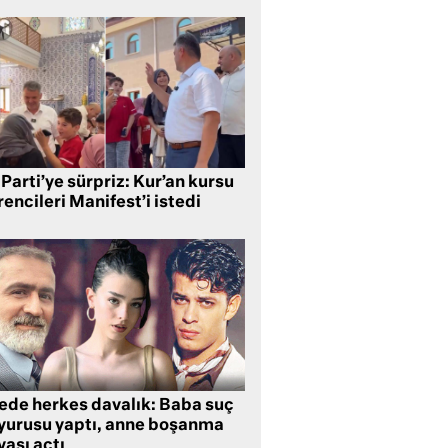
Parti’ye sürpriz: Kur’an kursu
encileri Manifest’i istedi
lede herkes davalık: Baba suç
yurusu yaptı, anne boşanma
ası açtı