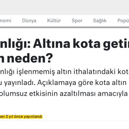
nomi
Dünya
Kültür
Spor
Sağlık
Popü
lığı: Altına kota get
ım neden?
lığı işlenmemiş altın ithalatındaki kota
 yayınladı. Açıklamaya göre kota altın i
lumsuz etkisinin azaltılması amacıyla ge
er 2 yıl önce yayınlandı