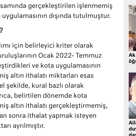
samında gerçekleştirilen işlenmemiş
ota uygulamasının dışında tutulmuştur.
?
mı için belirleyici kriter olarak
kuruluşlarının Ocak 2022- Temmuz
Ak 
öğr
tirdikleri ve kota uygulamasının
 altın ithalatı miktarları esas
l şekilde, kural bazlı olarak
rıca, belirtilen dönemde kota
ş altın ithalatı gerçekleştirmemiş,
n sonra ithalat yapmak isteyen
Ai
tarı ayrılmıştır.
du
dav