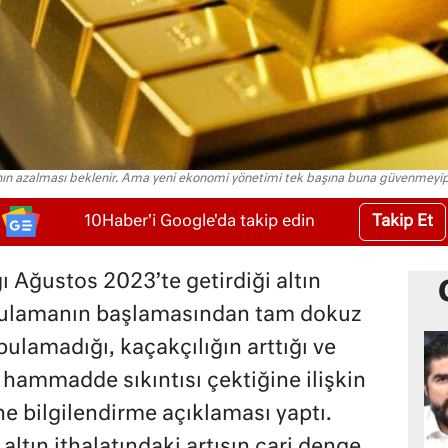
ın azalması beklenir. Ama yeni ekonomi yönetimi tek başına buna güvenmeyip al
Takip Et
10Haber'i Google'da takip edin
 Ağustos 2023’te getirdiği altın
 uygulamanın başlamasından tam dokuz
bulamadığı, kaçakçılığın arttığı ve
 hammadde sıkıntısı çektiğine ilişkin
ne bilgilendirme açıklaması yaptı.
ltın ithalatındaki artışın cari denge