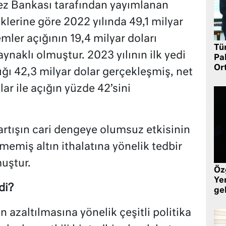
z Bankası tarafından yayımlanan
klerine göre 2022 yılında 49,1 milyar
emler açığının 19,4 milyar doları
Tü
kaynaklı olmuştur. 2023 yılının ilk yedi
Pa
Or
çığı 42,3 milyar dolar gerçekleşmiş, net
olar ile açığın yüzde 42’sini
artışın cari dengeye olumsuz etkisinin
memiş altın ithalatına yönelik tedbir
uştur.
Öz
Yen
di?
ge
n azaltılmasına yönelik çeşitli politika