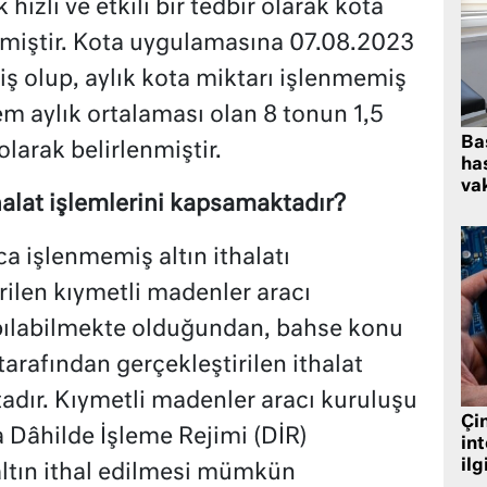
 hızlı ve etkili bir tedbir olarak kota
lmiştir. Kota uygulamasına 07.08.2023
iş olup, aylık kota miktarı işlenmemiş
em aylık ortalaması olan 8 tonun 1,5
Ba
olarak belirlenmiştir.
has
vak
alat işlemlerini kapsamaktadır?
 işlenmemiş altın ithalatı
rilen kıymetli madenler aracı
yapılabilmekte olduğundan, bahse konu
tarafından gerçekleştirilen ithalat
dır. Kıymetli madenler aracı kuruluşu
Çin
a Dâhilde İşleme Rejimi (DİR)
in
ilg
tın ithal edilmesi mümkün