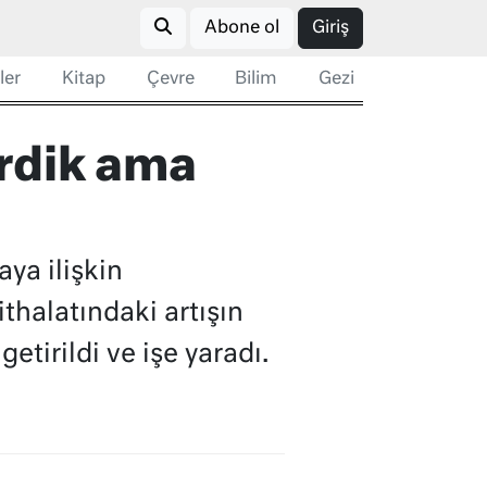
Abone ol
Giriş
ler
Kitap
Çevre
Bilim
Gezi
irdik ama
ya ilişkin
thalatındaki artışın
tirildi ve işe yaradı.