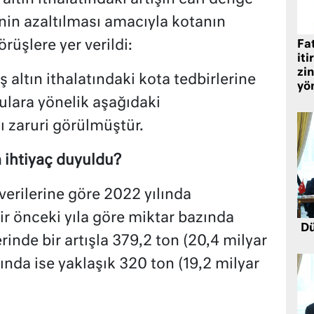
nin azaltılması amacıyla kotanın
örüşlere yer verildi:
Fat
iti
zin
altın ithalatındaki kota tedbirlerine
yö
ulara yönelik aşağıdaki
ı zaruri görülmüştür.
ihtiyaç duyuldu?
verilerine göre 2022 yılında
bir önceki yıla göre miktar bazında
Dü
inde bir artışla 379,2 ton (20,4 milyar
ayında ise yaklaşık 320 ton (19,2 milyar