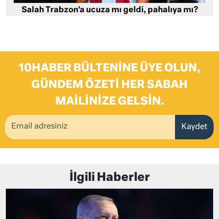
Salah Trabzon’a ucuza mı geldi, pahalıya mı?
10HABER BÜLTENINE ÜYE OLUN,
GÜNDEM ÖZETI HER SABAH
MAILINIZE GELSIN.
Kaydet
İlgili Haberler