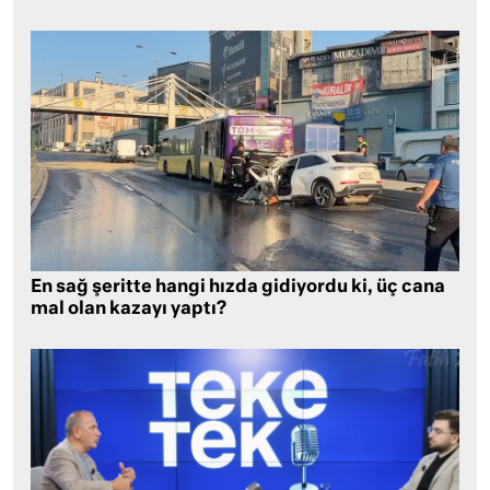
En sağ şeritte hangi hızda gidiyordu ki, üç cana
mal olan kazayı yaptı?