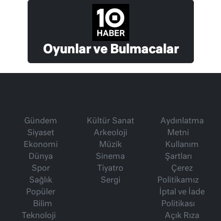
Oyunlar ve Bulmacalar
Gündem
Kültür Sanat
Aydınlatma
Siyaset
Arkeoloji
Metni
Ekonomi
Müzik
Kullanım
Dünya
Sinema
Şartları
Spor
Tiyatro
Çerez
Sağlık
Sergi
Politikamız
Popüler
İptal ve İade
Bilim
Politikası
Teknoloji
Açık Rıza