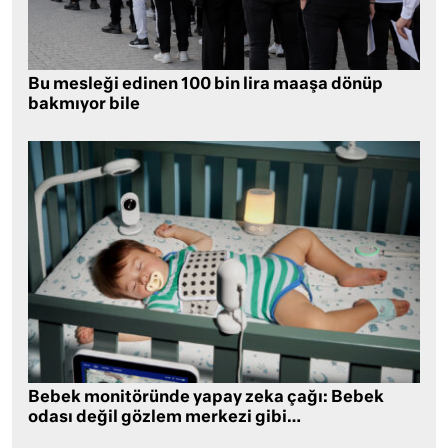
Bu mesleği edinen 100 bin lira maaşa dönüp
bakmıyor bile
Bebek monitöründe yapay zeka çağı: Bebek
odası değil gözlem merkezi gibi…