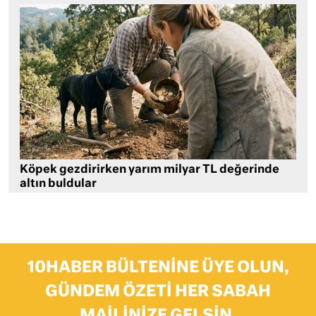
Köpek gezdirirken yarım milyar TL değerinde
altın buldular
10HABER BÜLTENINE ÜYE OLUN,
GÜNDEM ÖZETI HER SABAH