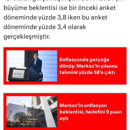
büyüme beklentisi ise bir önceki anket
döneminde yüzde 3,8 iken bu anket
döneminde yüzde 3,4 olarak
gerçekleşmiştir.
Enflasyonda gerçeğe
dönüş: Merkez’in yılsonu
tahmini yüzde 58’e çıktı
Merkez’in enflasyon
beklentisi, hedefini 9 puan
aştı