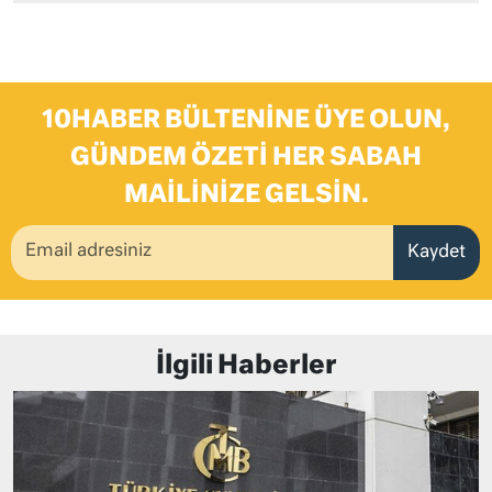
10HABER BÜLTENINE ÜYE OLUN,
GÜNDEM ÖZETI HER SABAH
MAILINIZE GELSIN.
Kaydet
İlgili Haberler