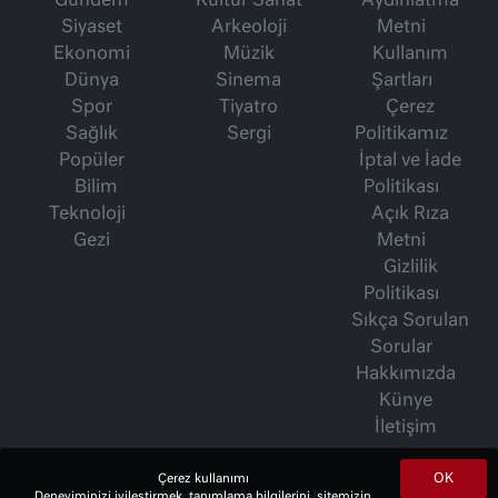
Gündem
Kültür Sanat
Aydınlatma
Siyaset
Arkeoloji
Metni
Ekonomi
Müzik
Kullanım
Dünya
Sinema
Şartları
Spor
Tiyatro
Çerez
Sağlık
Sergi
Politikamız
Popüler
İptal ve İade
Bilim
Politikası
Teknoloji
Açık Rıza
Gezi
Metni
Gizlilik
Politikası
Sıkça Sorulan
Sorular
Hakkımızda
Künye
İletişim
OK
Çerez kullanımı
Deneyiminizi iyileştirmek, tanımlama bilgilerini, sitemizin