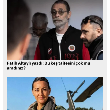
Fatih Altaylı yazdı: Bu keş taifesini çok mu
aradınız?