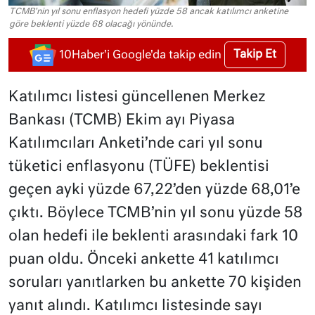
TCMB'nin yıl sonu enflasyon hedefi yüzde 58 ancak katılımcı anketine
göre beklenti yüzde 68 olacağı yönünde.
Takip Et
10Haber'i Google'da takip edin
Katılımcı listesi güncellenen Merkez
Bankası (TCMB) Ekim ayı Piyasa
Katılımcıları Anketi’nde cari yıl sonu
tüketici enflasyonu (TÜFE) beklentisi
geçen ayki yüzde 67,22’den yüzde 68,01’e
çıktı. Böylece TCMB’nin yıl sonu yüzde 58
olan hedefi ile beklenti arasındaki fark 10
puan oldu. Önceki ankette 41 katılımcı
soruları yanıtlarken bu ankette 70 kişiden
yanıt alındı. Katılımcı listesinde sayı