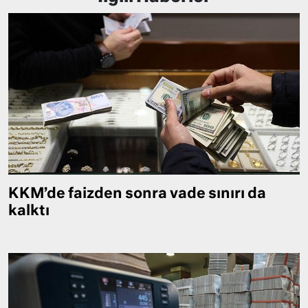
KKM’de faizden sonra vade sınırı da
kalktı