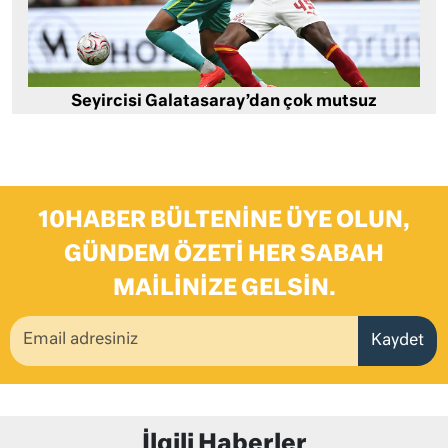
Seyircisi Galatasaray’dan çok mutsuz
10HABER BÜLTENINE ÜYE OLUN,
GÜNDEM ÖZETI HER SABAH
MAILINIZE GELSIN.
Kaydet
İlgili Haberler