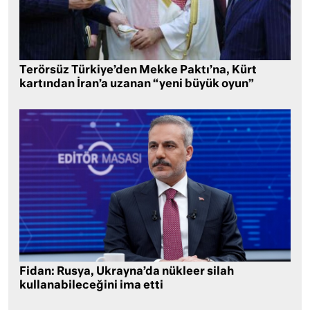
Terörsüz Türkiye’den Mekke Paktı’na, Kürt
kartından İran’a uzanan “yeni büyük oyun”
Fidan: Rusya, Ukrayna’da nükleer silah
kullanabileceğini ima etti