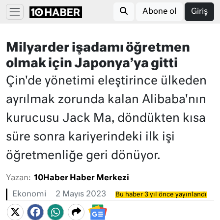
Abone ol
Giriş
Milyarder işadamı öğretmen
olmak için Japonya’ya gitti
Çin'de yönetimi eleştirince ülkeden
ayrılmak zorunda kalan Alibaba'nın
kurucusu Jack Ma, döndükten kısa
süre sonra kariyerindeki ilk işi
öğretmenliğe geri dönüyor.
Yazan:
10Haber Haber Merkezi
Ekonomi
2 Mayıs 2023
Bu haber 3 yıl önce yayınlandı