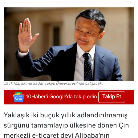
Jack Ma, ekime kadar Tokyo Üniversitesi'nde çalışacak.
Takip Et
10Haber'i Google'da takip edin
Yaklaşık iki buçuk yıllık adlandırılmamış
sürgünü tamamlayıp ülkesine dönen Çin
merkezli e-ticaret devi Alibaba’nın