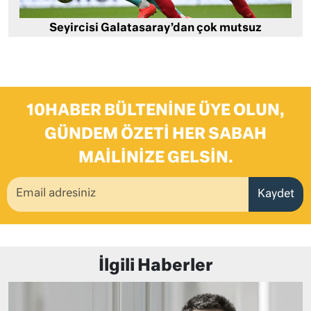
Seyircisi Galatasaray’dan çok mutsuz
10HABER BÜLTENINE ÜYE OLUN,
GÜNDEM ÖZETI HER SABAH
MAILINIZE GELSIN.
Kaydet
İlgili Haberler