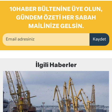
10HABER BÜLTENINE ÜYE OLUN,
GÜNDEM ÖZETI HER SABAH
MAILINIZE GELSIN.
Kaydet
İlgili Haberler