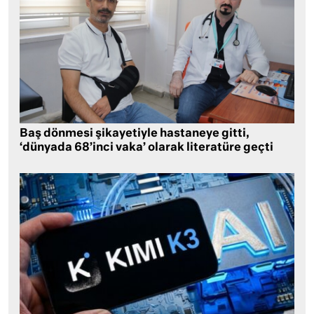
Baş dönmesi şikayetiyle hastaneye gitti,
‘dünyada 68’inci vaka’ olarak literatüre geçti