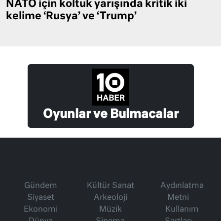
NATO için koltuk yarışında kritik iki
kelime ‘Rusya’ ve ‘Trump’
Oyunlar ve Bulmacalar
Gündem
Kültür Sanat
Aydınlatma
Siyaset
Arkeoloji
Metni
Ekonomi
Müzik
Kullanım