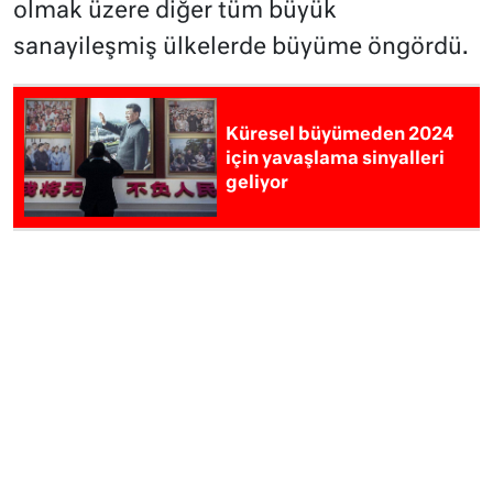
olmak üzere diğer tüm büyük
sanayileşmiş ülkelerde büyüme öngördü.
Küresel büyümeden 2024
için yavaşlama sinyalleri
geliyor