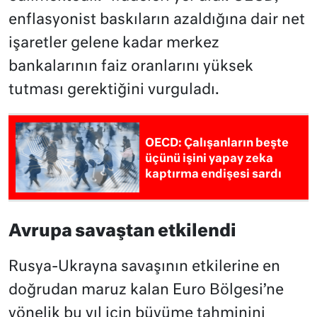
enflasyonist baskıların azaldığına dair net
işaretler gelene kadar merkez
bankalarının faiz oranlarını yüksek
tutması gerektiğini vurguladı.
OECD: Çalışanların beşte
üçünü işini yapay zeka
kaptırma endişesi sardı
Avrupa savaştan etkilendi
Rusya-Ukrayna savaşının etkilerine en
doğrudan maruz kalan Euro Bölgesi’ne
yönelik bu yıl için büyüme tahminini