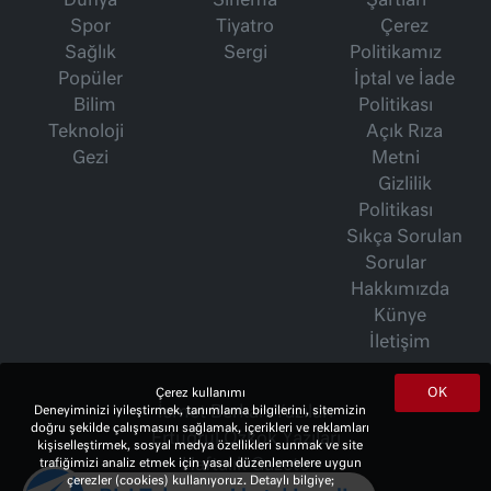
Dünya
Sinema
Şartları
Spor
Tiyatro
Çerez
Sağlık
Sergi
Politikamız
Popüler
İptal ve İade
Bilim
Politikası
Teknoloji
Açık Rıza
Gezi
Metni
Gizlilik
Politikası
Sıkça Sorulan
Sorular
Hakkımızda
Künye
İletişim
OK
Çerez kullanımı
Deneyiminizi iyileştirmek, tanımlama bilgilerini, sitemizin
İsmet Berkan Yazıları
doğru şekilde çalışmasını sağlamak, içerikleri ve reklamları
Ertuğrul Özkök Yazıları
kişiselleştirmek, sosyal medya özellikleri sunmak ve site
trafiğimizi analiz etmek için yasal düzenlemelere uygun
Haftalık Gazete
çerezler (cookies) kullanıyoruz. Detaylı bilgiye;