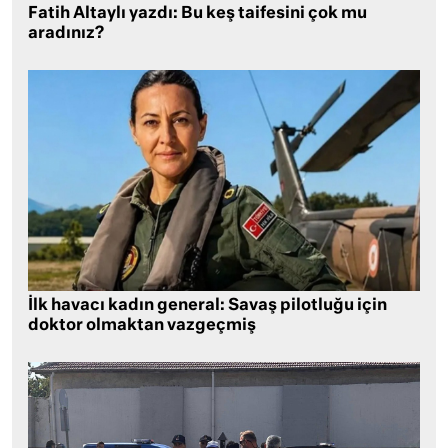
Fatih Altaylı yazdı: Bu keş taifesini çok mu
aradınız?
İlk havacı kadın general: Savaş pilotluğu için
doktor olmaktan vazgeçmiş