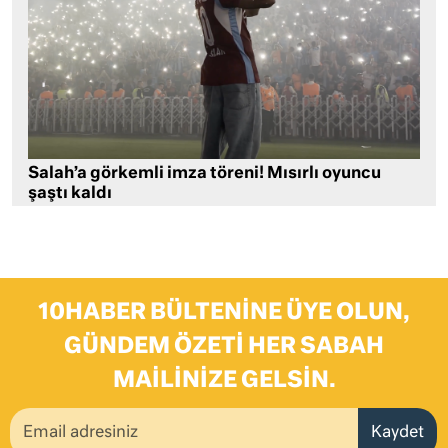
Salah’a görkemli imza töreni! Mısırlı oyuncu
şaştı kaldı
10HABER BÜLTENINE ÜYE OLUN,
GÜNDEM ÖZETI HER SABAH
MAILINIZE GELSIN.
Kaydet