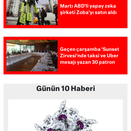
Martı ABD’li yapay zeka
şirketi Zoba’yı satın aldı
Geçen çarşamba ‘Sunset
Zirvesi’nde taksi ve Uber
mesajı yazan 30 patron
Günün 10 Haberi