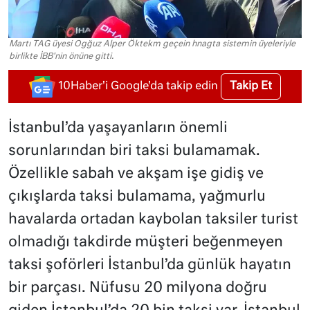
Martı TAG üyesi Ogğuz Alper Öktekm geçein hnagta sistemin üyeleriyle
birlikte İBB'nin önüne gitti.
Takip Et
10Haber'i Google'da takip edin
İstanbul’da yaşayanların önemli
sorunlarından biri taksi bulamamak.
Özellikle sabah ve akşam işe gidiş ve
çıkışlarda taksi bulamama, yağmurlu
havalarda ortadan kaybolan taksiler turist
olmadığı takdirde müşteri beğenmeyen
taksi şoförleri İstanbul’da günlük hayatın
bir parçası. Nüfusu 20 milyona doğru