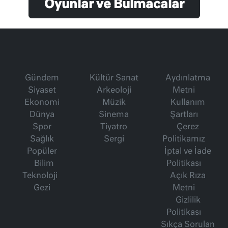
Oyunlar ve Bulmacalar
Gündem
Kültür Sanat
Aydınlatma
Siyaset
Arkeoloji
Metni
Ekonomi
Müzik
Kullanım
Dünya
Sinema
Şartları
Spor
Tiyatro
Çerez
Sağlık
Sergi
Politikamız
Popüler
İptal ve İade
Bilim
Politikası
Teknoloji
Açık Rıza
Gezi
Metni
Gizlilik
Politikası
Sıkça Sorulan