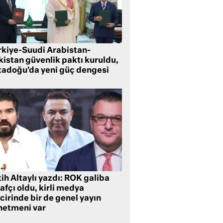
rkiye-Suudi Arabistan-
kistan güvenlik paktı kuruldu,
tadoğu’da yeni güç dengesi
ih Altaylı yazdı: ROK galiba
rafçı oldu, kirli medya
cirinde bir de genel yayın
netmeni var