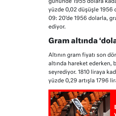
gününde 1955 dolara kadar 
yüzde 0,02 düşüşle 1956 do
09: 20’de 1956 dolarla, gra
ediyor.
Gram altında ‘dola
Altının gram fiyatı son d
altında hareket ederken, b
seyrediyor. 1810 liraya ka
yüzde 0,29 artışla 1796 lir