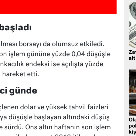
başladı
ılması borsayı da olumsuz etkiledi.
Zay
son işlem gününe yüzde 0,04 düşüşle
alt
kacılık endeksi ise açılışta yüzde
hareket etti.
nci günde
çlenen dolar ve yüksek tahvil faizleri
aya düşüşle başlayan altındaki düşüş
Ol
pol
e sürdü. Ons altın haftanın son işlem
kiş