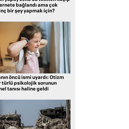
ternete bağlandı ama çok
inç bir şey yapmak için?
anın öncü ismi uyardı: Otizm
 türlü psikolojik sorunun
el tanısı haline geldi