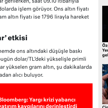
gerilerken, saat 09.10 itibarıyla
larda işlem görüyor. Ons altın fiyatı
m altın fiyatı ise 1796 lirayla hareket
r’ etkisi
Öz
Yen
önemde ons altındaki düşüşle baskı
ge
ugün dolar/TL’deki yükselişle primli
dar yükselen gram altın, şu dakikalarda
adan alıcı buluyor.
Bloomberg: Yargı krizi yabancı
yatırım kaygılarını derinleştirdi
Çin