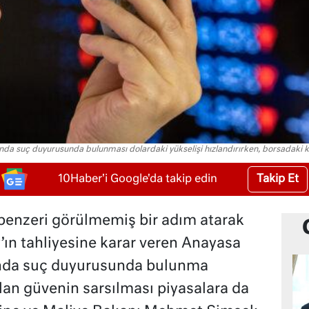
da suç duyurusunda bulunması dolardaki yükselişi hızlandırırken, borsadaki k
Takip Et
10Haber'i Google'da takip edin
benzeri görülmemiş bir adım atarak
y’ın tahliyesine karar veren Anayasa
nda suç duyurusunda bulunma
 olan güvenin sarsılması piyasalara da