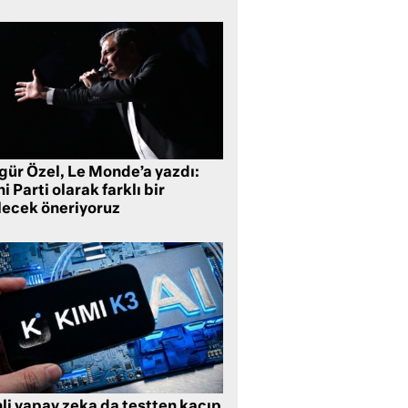
gür Özel, Le Monde’a yazdı:
i Parti olarak farklı bir
lecek öneriyoruz
li yapay zeka da testten kaçıp