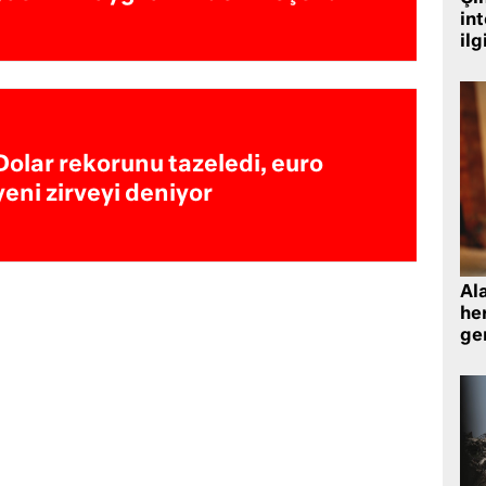
in
ilg
Dolar rekorunu tazeledi, euro
yeni zirveyi deniyor
Al
her
gen