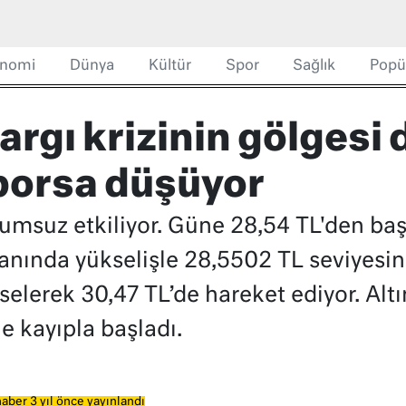
nomi
Dünya
Kültür
Spor
Sağlık
Popü
argı krizinin gölgesi 
 borsa düşüyor
olumsuz etkiliyor. Güne 28,54 TL'den ba
oranında yükselişle 28,5502 TL seviyesi
selerek 30,47 TL’de hareket ediyor. Al
e kayıpla başladı.
aber 3 yıl önce yayınlandı