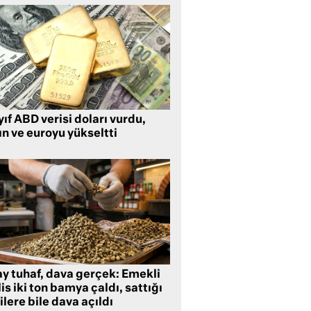
ıf ABD verisi doları vurdu,
ın ve euroyu yükseltti
ay tuhaf, dava gerçek: Emekli
is iki ton bamya çaldı, sattığı
ilere bile dava açıldı