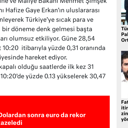
azine ve Maliye Bakanı Mehmet Şimşek
 Hafize Gaye Erkan’ın uluslararası
enleyerek Türkiye’ye sıcak para ve
ğı bir döneme denk gelmesi başta
Tü
Pa
arı olumsuz etkiliyor. Güne 28,54
Or
 10:20 itibarıyla yüzde 0,31 oranında
iyesinde hareket ediyor.
 kapalı olduğu saatlerde ilk kez 31
 10:20’de yüzde 0.13 yükselerek 30,47
Fat
iti
zin
Dolardan sonra euro da rekor
yö
tazeledi