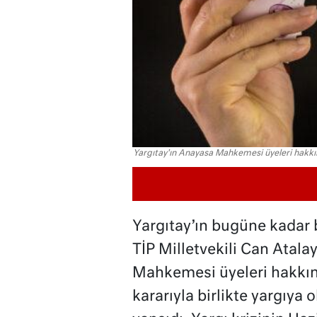
Yargıtay'ın Anayasa Mahkemesi üyeleri hakkın
Yargıtay’ın bugüne kadar 
TİP Milletvekili Can Atala
Mahkemesi üyeleri hakkı
kararıyla birlikte yargıya