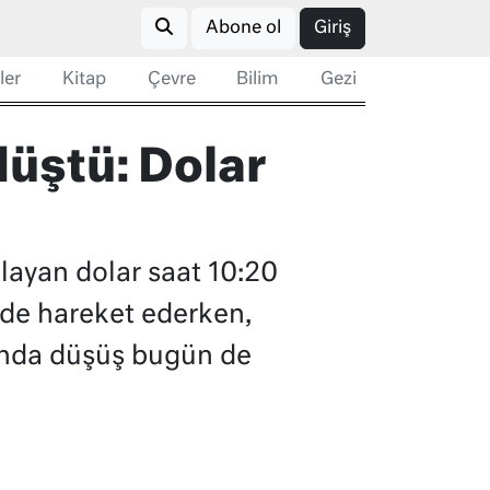
Abone ol
Giriş
ler
Kitap
Çevre
Bilim
Gezi
düştü: Dolar
şlayan dolar saat 10:20
nde hareket ederken,
tında düşüş bugün de