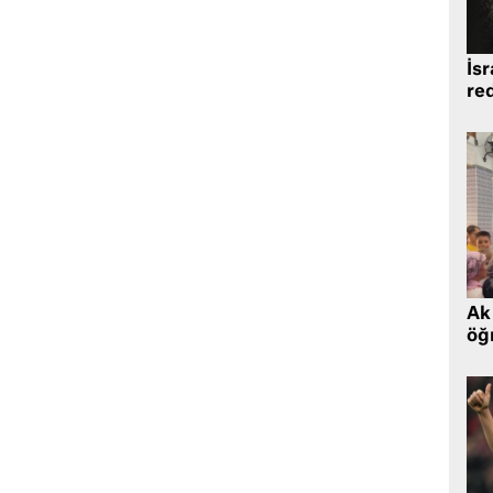
İsr
re
Ak 
öğr