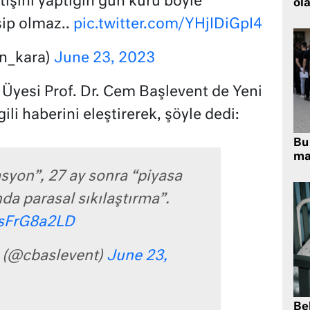
rtışını yaptığın gün kuru böyle
ola
sip olmaz..
pic.twitter.com/YHjIDiGpI4
n_kara)
June 23, 2023
 Üyesi Prof. Dr. Cem Başlevent de Yeni
ili haberini eleştirerek, şöyle dedi:
Bu 
ma
syon”, 27 ay sonra “piyasa
nda parasal sıkılaştırma”.
usFrG8a2LD
 (@cbaslevent)
June 23,
Be