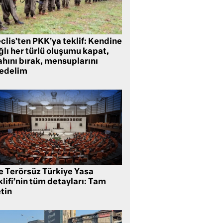
clis’ten PKK’ya teklif: Kendine
lı her türlü oluşumu kapat,
ahını bırak, mensuplarını
fedelim
te Terörsüz Türkiye Yasa
lifi’nin tüm detayları: Tam
tin