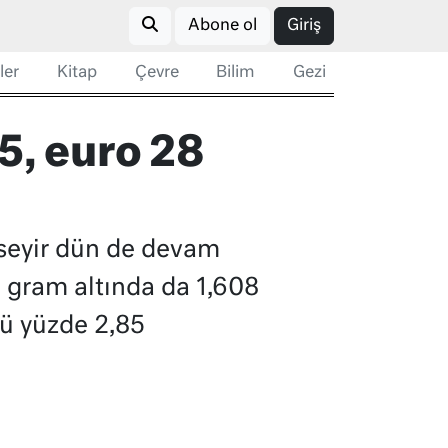
Abone ol
Giriş
ler
Kitap
Çevre
Bilim
Gezi
25, euro 28
 seyir dün de devam
6, gram altında da 1,608
nü yüzde 2,85