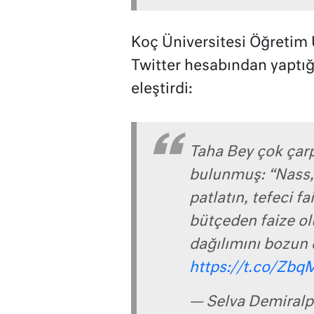
Koç Üniversitesi Öğretim 
Twitter hesabından yaptığ
eleştirdi:
Taha Bey çok çar
bulunmuş: “Nass,
patlatın, tefeci fa
bütçeden faize olu
dağılımını bozun 
https://t.co/Zb
— Selva Demiral