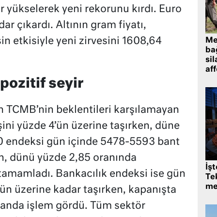
r yükselerek yeni rekorunu kırdı. Euro
dar çıkardı. Altının gram fiyatı,
şin etkisiyle yeni zirvesini 1608,64
Me
bağ
sil
af
pozitif seyir
n TCMB’nin beklentileri karşılamayan
işini yüzde 4’ün üzerine taşırken, düne
00 endeksi gün içinde 5478-5593 bant
n, dünü yüzde 2,85 oranında
İş
tamamladı. Bankacılık endeksi ise gün
Tek
me
’ün üzerine kadar taşırken, kapanışta
uanda işlem gördü. Tüm sektör