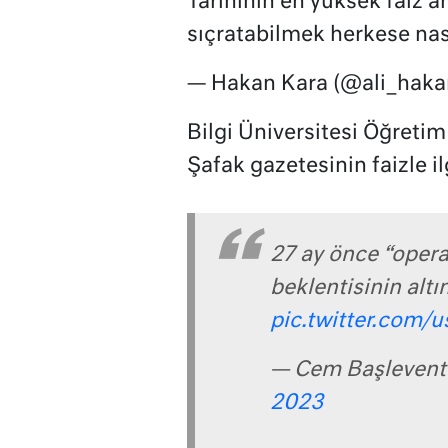
Tarihinin en yüksek faiz a
sıçratabilmek herkese na
— Hakan Kara (@ali_haka
Bilgi Üniversitesi Öğretim
Şafak gazetesinin faizle ilg
27 ay önce “opera
beklentisinin altı
pic.twitter.com/
— Cem Başlevent
2023