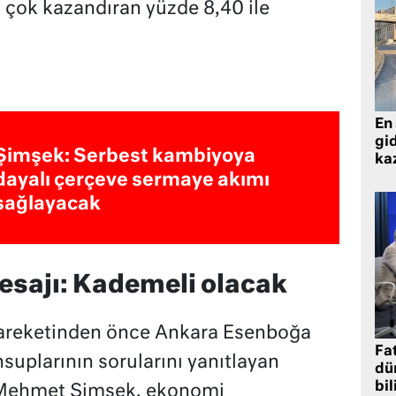
n çok kazandıran yüzde 8,40 ile
En 
gid
Şimşek: Serbest kambiyoya
ka
dayalı çerçeve sermaye akımı
sağlayacak
esajı: Kademeli olacak
hareketinden önce Ankara Esenboğa
Fat
uplarının sorularını yanıtlayan
dü
bil
 Mehmet Şimşek, ekonomi