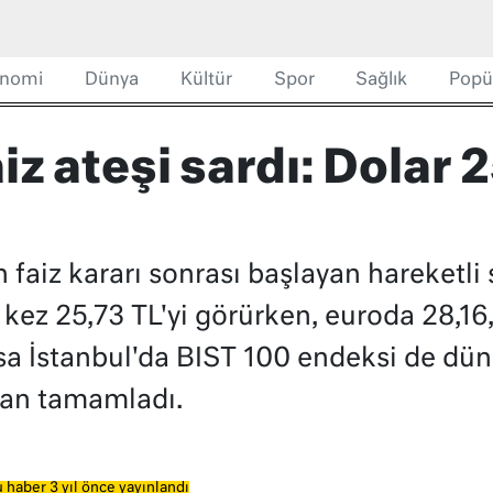
nomi
Dünya
Kültür
Spor
Sağlık
Popü
iz ateşi sardı: Dolar 
 faiz kararı sonrası başlayan hareketli
lk kez 25,73 TL'yi görürken, euroda 28,1
Borsa İstanbul'da BIST 100 endeksi de dü
dan tamamladı.
 haber 3 yıl önce yayınlandı