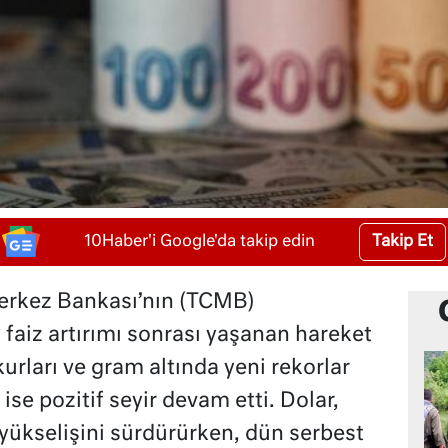
Takip Et
10Haber'i Google'da takip edin
erkez Bankası’nın (TCMB)
n faiz artırımı sonrası yaşanan hareket
urları ve gram altında yeni rekorlar
ise pozitif seyir devam etti. Dolar,
 yükselişini sürdürürken, dün serbest