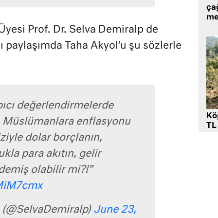
ça
me
Üyesi Prof. Dr. Selva Demiralp de
ı paylaşımda Taha Akyol’u şu sözlerle
pıcı değerlendirmelerde
Kö
 Müslümanlara enflasyonu
TL
iziyle dolar borçlanın,
kla para akıtın, gelir
demiş olabilir mi?!”
qMiM7cmx
p (@SelvaDemiralp)
June 23,