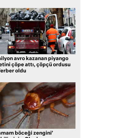
milyon avro kazanan piyango
etini çöpe attı, çöpçü ordusu
ferber oldu
amam böceği zengini’