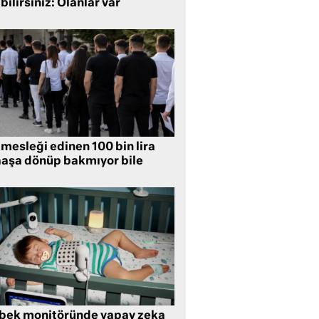
bilirsiniz: Olanlar var
mesleği edinen 100 bin lira
aşa dönüp bakmıyor bile
bek monitöründe yapay zeka