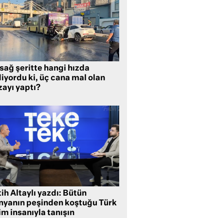
sağ şeritte hangi hızda
iyordu ki, üç cana mal olan
zayı yaptı?
ih Altaylı yazdı: Bütün
nyanın peşinden koştuğu Türk
im insanıyla tanışın