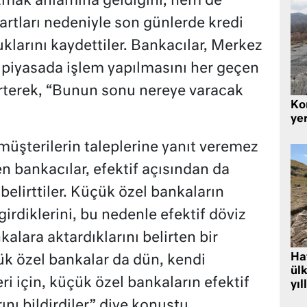
zmak anlamına geldiğini, hem de
artları nedeniyle son günlerde kredi
larını kaydettiler. Bankacılar, Merkez
n piyasada işlem yapılmasını her geçen
lirterek, “Bunun sonu nereye varacak
Kor
yer
müşterilerin taleplerine yanıt veremez
n bankacılar, efektif açısından da
belirttiler. Küçük özel bankaların
 girdiklerini, bu nedenle efektif döviz
alara aktardıklarını belirten bir
Hat
ük özel bankalar da dün, kendi
ülk
i için, küçük özel bankaların efektif
yıl
nı bildirdiler” diye konuştu.