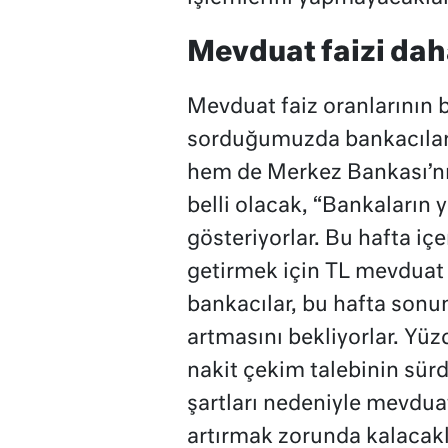
Mevduat faizi dah
Mevduat faiz oranlarının 
sorduğumuzda bankacılar,
hem de Merkez Bankası’nı
belli olacak, “Bankaların 
gösteriyorlar. Bu hafta iç
getirmek için TL mevduat f
bankacılar, bu hafta sonu
artmasını bekliyorlar. Yüzd
nakit çekim talebinin sü
şartları nedeniyle mevduat
artırmak zorunda kalacakla