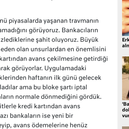
nü piyasalarda yaşanan travmanın
lamadığını görüyoruz. Bankacıların
izlediklerine şahit oluyoruz. Büyük
Er
al
 neden olan unsurlardan en önemlisini
kartından avans çekilmesine getirdiği
arak görüyorlar. Uygulamadaki
lerinden haftanın ilk günü gelecek
adılar ama bu bloke şartı iptal
ların normale dönmediğini gördük.
‘Ba
tlerle kredi kartından avans
dol
azı bankaların ise yeni bir
vu
yip, avans ödemelerine henüz