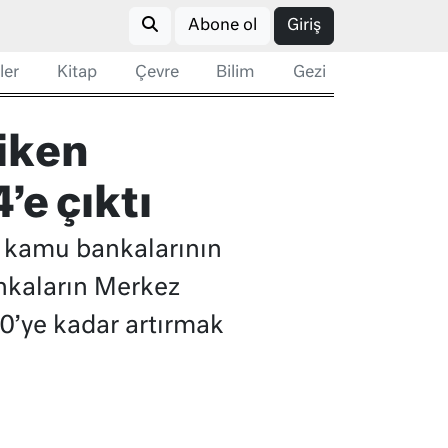
Abone ol
Giriş
ler
Kitap
Çevre
Bilim
Gezi
 iken
’e çıktı
ün kamu bankalarının
ankaların Merkez
50’ye kadar artırmak