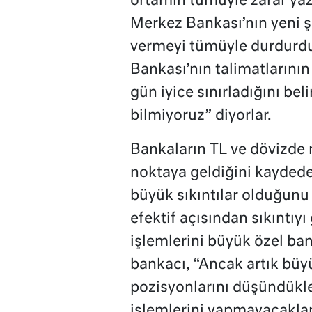
ortamın tümüyle zarar ya
Merkez Bankası’nın yeni ş
vermeyi tümüyle durdurduk
Bankası’nın talimatlarını
gün iyice sınırladığını be
bilmiyoruz” diyorlar.
Bankaların TL ve dövizde 
noktaya geldiğini kaydede
büyük sıkıntılar olduğunu 
efektif açısından sıkıntıyı
işlemlerini büyük özel bank
bankacı, “Ancak artık büy
pozisyonlarını düşündükler
işlemlerini yapmayacakları