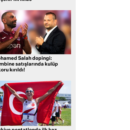
hamed Salah dopingi:
mbine satışlarında kulüp
oru kırıldı!