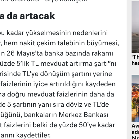
a da artacak
bu kadar yükselmesinin nedenlerini
 hem nakit çekim talebinin büyümesi,
n 26 Mayıs’ta banka bazında rakamı
‘Th
yüzde 5’lik TL mevduat artırma şartı”nı
has
erisinde TL’ye dönüşüm şartını yerine
aizlerinin iyice artırıldığını kaydeden
na doğru mevduat faizlerinin daha da
e 5 şartının yanı sıra döviz ve TL’de
rdüğünü, bankaların Merkez Bankası
 faizlerini belki de yüzde 50’ye kadar
Avr
adr
rını kaydettiler.
bir