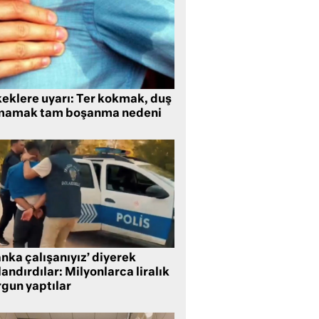
keklere uyarı: Ter kokmak, duş
mamak tam boşanma nedeni
nka çalışanıyız’ diyerek
andırdılar: Milyonlarca liralık
rgun yaptılar