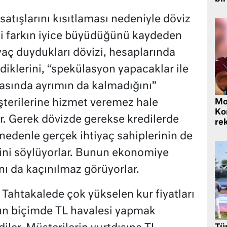
atışlarını kısıtlaması nedeniyle döviz
aki farkın iyice büyüdüğünü kaydeden
iyaç duydukları dövizi, hesaplarında
klerini, “spekülasyon yapacaklar ile
rasında ayrımın da kalmadığını”
şterilerine hizmet veremez hale
Mo
Ko
r. Gerek dövizde gerekse kredilerde
rek
nedenle gerçek ihtiyaç sahiplerinin de
ini söylüyorlar. Bunun ekonomiye
nı da kaçınılmaz görüyorlar.
 Tahtakalede çok yükselen kur fiyatları
ğun biçimde TL havalesi yapmak