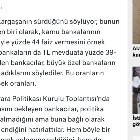
.
 kargaşanın sürdüğünü söylüyor, bunun
n biri olarak, kamu bankalarının
iyle yüzde 44 faiz vermesini örnek
Al
 bankaların da TL mevduata yüzde 39-
kar
den bankacılar, büyük özel bankaların
adıklarını söylediler. Bu oranların
ek oranları.
Para Politikası Kurulu Toplantısı’nda
sını bekleyen bankacılar, politika
İst
 kalmadığını ama buna bağlı olarak
gö
lendiğini hatırlattılar. Hem böyle bir