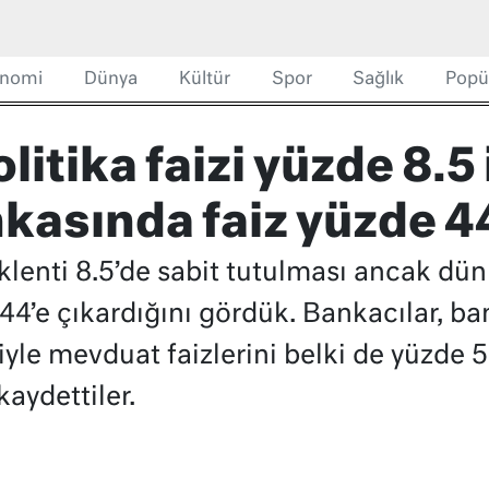
nomi
Dünya
Kültür
Spor
Sağlık
Popü
litika faizi yüzde 8.5
kasında faiz yüzde 44
beklenti 8.5’de sabit tutulması ancak d
44’e çıkardığını gördük. Bankacılar, b
iyle mevduat faizlerini belki de yüzde 
aydettiler.