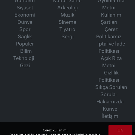
Gündem
Kültür Sanat
Aydınlatma
Siyaset
Arkeoloji
Metni
Ekonomi
Müzik
Kullanım
Dünya
Sinema
Şartları
Spor
Tiyatro
Çerez
Sağlık
Sergi
Politikamız
Popüler
İptal ve İade
Bilim
Politikası
Teknoloji
Açık Rıza
Gezi
Metni
Gizlilik
Politikası
Sıkça Sorulan
Sorular
Hakkımızda
Künye
İletişim
OK
Çerez kullanımı