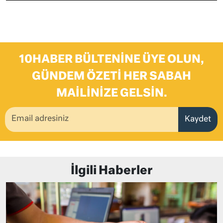
10HABER BÜLTENINE ÜYE OLUN,
GÜNDEM ÖZETI HER SABAH
MAILINIZE GELSIN.
Kaydet
İlgili Haberler