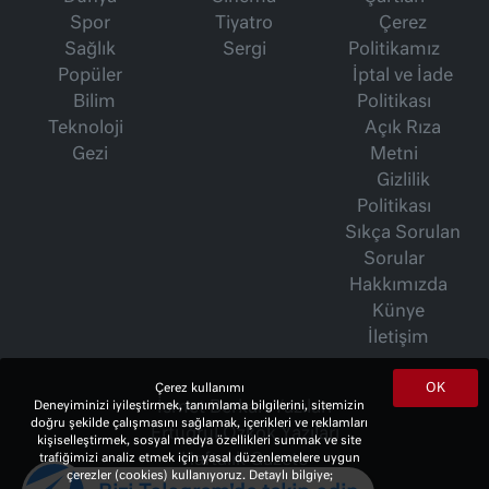
Spor
Tiyatro
Çerez
Sağlık
Sergi
Politikamız
Popüler
İptal ve İade
Bilim
Politikası
Teknoloji
Açık Rıza
Gezi
Metni
Gizlilik
Politikası
Sıkça Sorulan
Sorular
Hakkımızda
Künye
İletişim
OK
Çerez kullanımı
İsmet Berkan Yazıları
Deneyiminizi iyileştirmek, tanımlama bilgilerini, sitemizin
doğru şekilde çalışmasını sağlamak, içerikleri ve reklamları
Ertuğrul Özkök Yazıları
kişiselleştirmek, sosyal medya özellikleri sunmak ve site
Haftalık Gazete
trafiğimizi analiz etmek için yasal düzenlemelere uygun
çerezler (cookies) kullanıyoruz. Detaylı bilgiye;