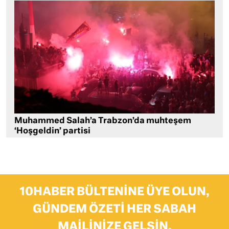
Muhammed Salah’a Trabzon’da muhteşem
‘Hoşgeldin’ partisi
10HABER BÜLTENINE ÜYE OLUN,
GÜNDEM ÖZETI HER SABAH
MAILINIZE GELSIN.