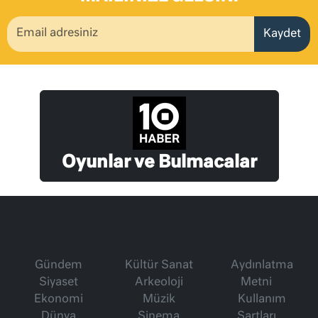
Kaydet
Oyunlar ve Bulmacalar
Gündem
Kültür Sanat
Aydınlatma
Siyaset
Arkeoloji
Metni
Ekonomi
Müzik
Kullanım
Dünya
Sinema
Şartları