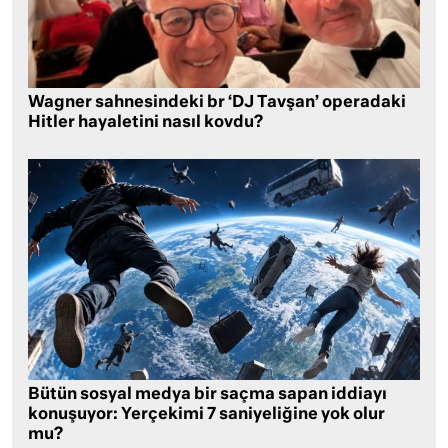
Wagner sahnesindeki br ‘DJ Tavşan’ operadaki
Hitler hayaletini nasıl kovdu?
Bütün sosyal medya bir saçma sapan iddiayı
konuşuyor: Yerçekimi 7 saniyeliğine yok olur
mu?