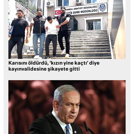
Karısını öldürdü, ‘kızın yine kaçtı’ diye
kayınvalidesine şikayete gitti