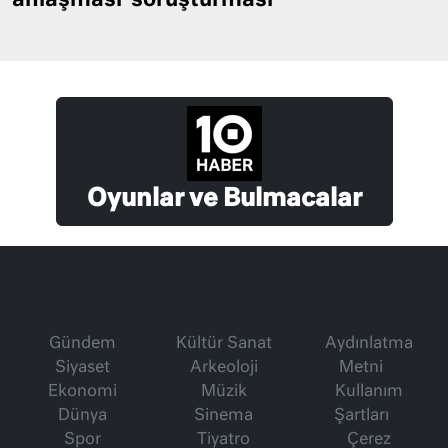
anlaşması’ soruşturması
Oyunlar ve Bulmacalar
Gündem
Kültür Sanat
Aydınlatma
Siyaset
Arkeoloji
Metni
Ekonomi
Müzik
Kullanım
Dünya
Sinema
Şartları
Spor
Tiyatro
Çerez