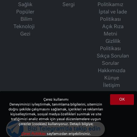
Sağlık
Sergi
Politikamız
Popüler
İptal ve İade
Bilim
Politikası
Teknoloji
Açık Rıza
Gezi
Metni
Gizlilik
Politikası
Sıkça Sorulan
Sorular
Hakkımızda
Künye
İletişim
OK
Çerez kullanımı
İsmet Berkan Yazıları
Deneyiminizi iyileştirmek, tanımlama bilgilerini, sitemizin
doğru şekilde çalışmasını sağlamak, içerikleri ve reklamları
Ertuğrul Özkök Yazıları
kişiselleştirmek, sosyal medya özellikleri sunmak ve site
Haftalık Gazete
trafiğimizi analiz etmek için yasal düzenlemelere uygun
çerezler (cookies) kullanıyoruz. Detaylı bilgiye;
Bizi Telegram'da takip edin
Çerez Politikası
sayfamızdan erişebilirsiniz.