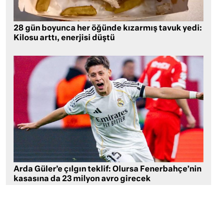
28 gün boyunca her öğünde kızarmış tavuk yedi:
Kilosu arttı, enerjisi düştü
Arda Güler’e çılgın teklif: Olursa Fenerbahçe’nin
kasasına da 23 milyon avro girecek