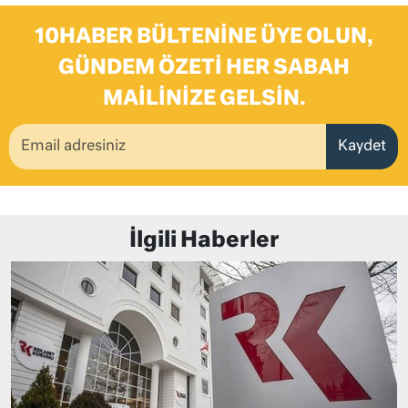
10HABER BÜLTENINE ÜYE OLUN,
GÜNDEM ÖZETI HER SABAH
MAILINIZE GELSIN.
Kaydet
İlgili Haberler