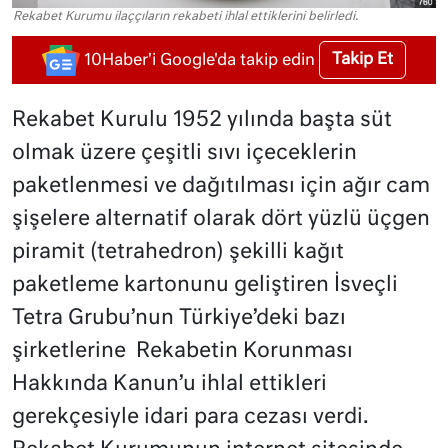
Rekabet Kurumu ilaççıların rekabeti ihlal ettiklerini belirledi.
Takip Et
10Haber'i Google'da takip edin
Rekabet Kurulu 1952 yılında başta süt
olmak üzere çeşitli sıvı içeceklerin
paketlenmesi ve dağıtılması için ağır cam
şişelere alternatif olarak dört yüzlü üçgen
piramit (tetrahedron) şekilli kağıt
paketleme kartonunu geliştiren İsveçli
Tetra Grubu’nun Türkiye’deki bazı
şirketlerine
Rekabetin Korunması
Hakkında Kanun’u ihlal ettikleri
gerekçesiyle idari para cezası verdi.