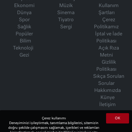
Ekonomi
Müzik
Kullanım
Dünya
Sinema
Şartları
Spor
Tiyatro
Çerez
Sağlık
Sergi
Politikamız
Popüler
İptal ve İade
Bilim
Politikası
Teknoloji
Açık Rıza
Gezi
Metni
Gizlilik
Politikası
Sıkça Sorulan
Sorular
Hakkımızda
Künye
İletişim
OK
Çerez kullanımı
Deneyiminizi iyileştirmek, tanımlama bilgilerini, sitemizin
İsmet Berkan Yazıları
doğru şekilde çalışmasını sağlamak, içerikleri ve reklamları
Ertuğrul Özkök Yazıları