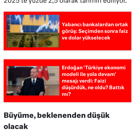
2025’te yüzde 2,5 olarak tahmin ediliyor.
Yabancı bankalardan ortak
görüş: Seçimden sonra faiz
ve dolar yükselecek
Erdoğan ‘Türkiye ekonomi
modeli ile yola devam’
mesajı verdi: Faizi
düşürdük, ne oldu? Battık
mı?
Büyüme, beklenenden düşük
olacak