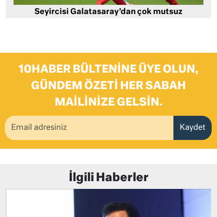
Seyircisi Galatasaray’dan çok mutsuz
10HABER BÜLTENINE ÜYE OLUN,
GÜNDEM ÖZETI HER SABAH
MAILINIZE GELSIN.
Kaydet
İlgili Haberler