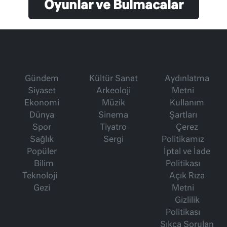
Oyunlar ve Bulmacalar
Gündem
Kültür Sanat
Aydınlatma
Siyaset
Arkeoloji
Metni
Ekonomi
Müzik
Kullanım
Dünya
Sinema
Şartları
Spor
Tiyatro
Çerez
Sağlık
Sergi
Politikamız
Popüler
İptal ve İade
Bilim
Politikası
Teknoloji
Açık Rıza
Gezi
Metni
Gizlilik
Politikası
Sıkça Sorulan