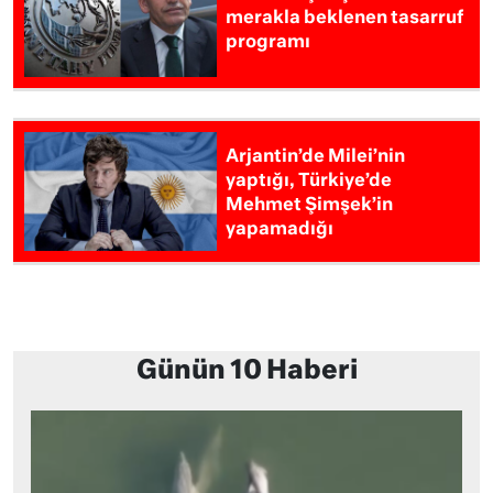
merakla beklenen tasarruf
programı
Arjantin’de Milei’nin
yaptığı, Türkiye’de
Mehmet Şimşek’in
yapamadığı
Günün 10 Haberi