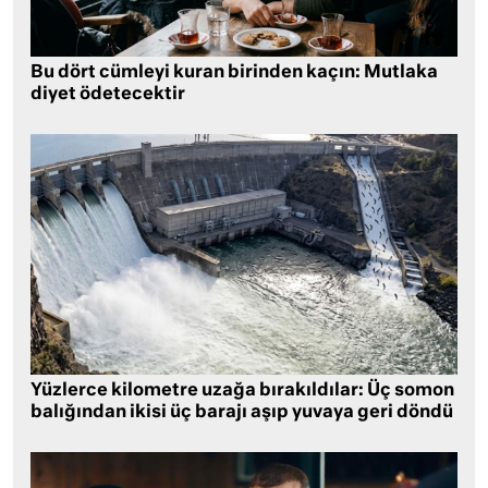
Bu dört cümleyi kuran birinden kaçın: Mutlaka
diyet ödetecektir
Yüzlerce kilometre uzağa bırakıldılar: Üç somon
balığından ikisi üç barajı aşıp yuvaya geri döndü