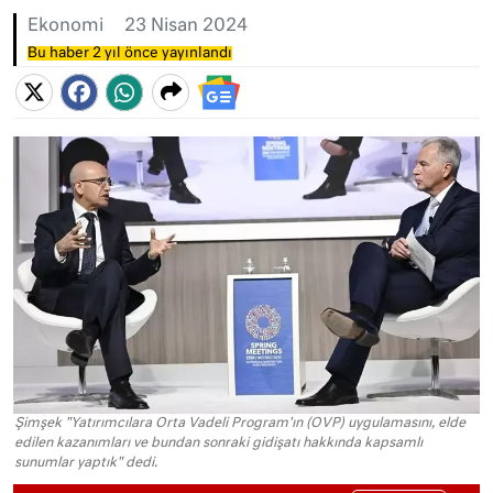
Ekonomi
23 Nisan 2024
Bu haber 2 yıl önce yayınlandı
Şimşek "Yatırımcılara Orta Vadeli Program'ın (OVP) uygulamasını, elde
edilen kazanımları ve bundan sonraki gidişatı hakkında kapsamlı
sunumlar yaptık" dedi.