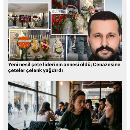
Yeni nesil çete liderinin annesi öldü; Cenazesine
çeteler çelenk yağdırdı