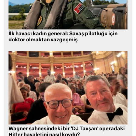
İlk havacı kadın general: Savaş pilotluğu için
doktor olmaktan vazgeçmiş
Wagner sahnesindeki bir ‘DJ Tavşan’ operadaki
Hitler hayaletini nasıl kovdu?