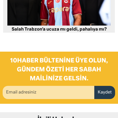
Salah Trabzon’a ucuza mı geldi, pahalıya mı?
10HABER BÜLTENINE ÜYE OLUN,
GÜNDEM ÖZETI HER SABAH
MAILINIZE GELSIN.
Kaydet