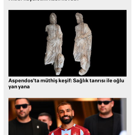
Aspendos’ta müthiş keşif: Sağlık tanrısı ile oğlu
yan yana