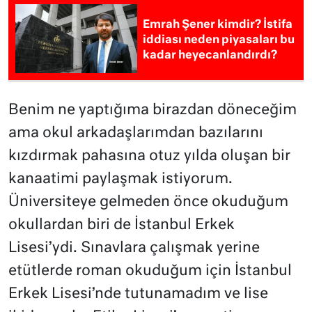
Emrah Şener kimdir? İstifa
iddiası neden piyasaları bu
kadar heyecanlandırdı?
Benim ne yaptığıma birazdan döneceğim
ama okul arkadaşlarımdan bazılarını
kızdırmak pahasına otuz yılda oluşan bir
kanaatimi paylaşmak istiyorum.
Üniversiteye gelmeden önce okuduğum
okullardan biri de İstanbul Erkek
Lisesi’ydi. Sınavlara çalışmak yerine
etütlerde roman okuduğum için İstanbul
Erkek Lisesi’nde tutunamadım ve lise