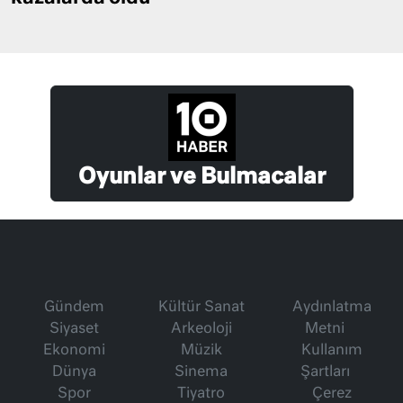
Oyunlar ve Bulmacalar
Gündem
Kültür Sanat
Aydınlatma
Siyaset
Arkeoloji
Metni
Ekonomi
Müzik
Kullanım
Dünya
Sinema
Şartları
Spor
Tiyatro
Çerez