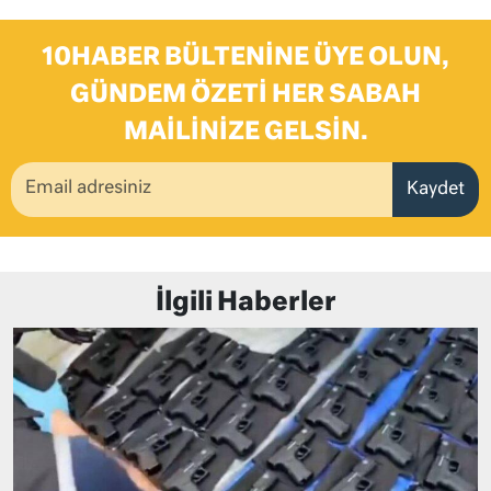
10HABER BÜLTENINE ÜYE OLUN,
GÜNDEM ÖZETI HER SABAH
MAILINIZE GELSIN.
Kaydet
İlgili Haberler