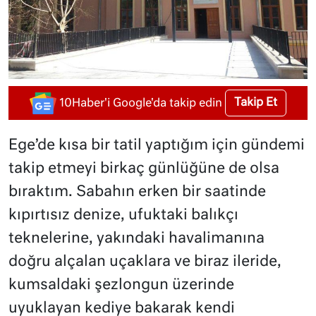
Takip Et
10Haber'i Google'da takip edin
Ege’de kısa bir tatil yaptığım için gündemi
takip etmeyi birkaç günlüğüne de olsa
bıraktım. Sabahın erken bir saatinde
kıpırtısız denize, ufuktaki balıkçı
teknelerine, yakındaki havalimanına
doğru alçalan uçaklara ve biraz ileride,
kumsaldaki şezlongun üzerinde
uyuklayan kediye bakarak kendi