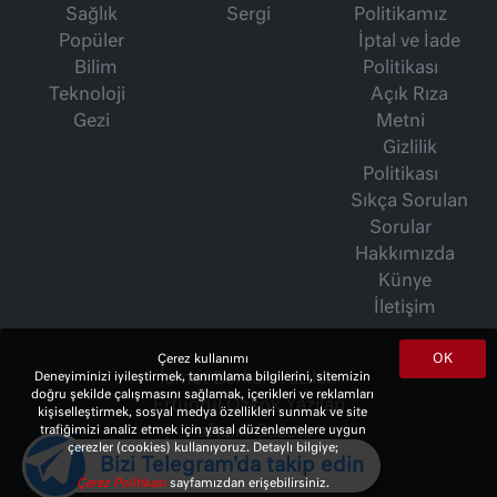
Sağlık
Sergi
Politikamız
Popüler
İptal ve İade
Bilim
Politikası
Teknoloji
Açık Rıza
Gezi
Metni
Gizlilik
Politikası
Sıkça Sorulan
Sorular
Hakkımızda
Künye
İletişim
OK
Çerez kullanımı
Deneyiminizi iyileştirmek, tanımlama bilgilerini, sitemizin
İsmet Berkan Yazıları
doğru şekilde çalışmasını sağlamak, içerikleri ve reklamları
Ertuğrul Özkök Yazıları
kişiselleştirmek, sosyal medya özellikleri sunmak ve site
trafiğimizi analiz etmek için yasal düzenlemelere uygun
Haftalık Gazete
çerezler (cookies) kullanıyoruz. Detaylı bilgiye;
Bizi Telegram'da takip edin
Çerez Politikası
sayfamızdan erişebilirsiniz.