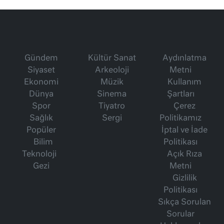
Gündem
Kültür Sanat
Aydınlatma
Siyaset
Arkeoloji
Metni
Ekonomi
Müzik
Kullanım
Dünya
Sinema
Şartları
Spor
Tiyatro
Çerez
Sağlık
Sergi
Politikamız
Popüler
İptal ve İade
Bilim
Politikası
Teknoloji
Açık Rıza
Gezi
Metni
Gizlilik
Politikası
Sıkça Sorulan
Sorular