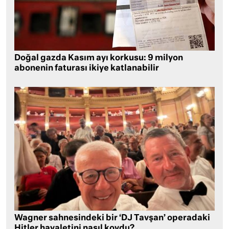
Doğal gazda Kasım ayı korkusu: 9 milyon
abonenin faturası ikiye katlanabilir
Wagner sahnesindeki bir ‘DJ Tavşan’ operadaki
Hitler hayaletini nasıl kovdu?