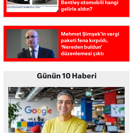
Bentley otomobili hangi
gelirle aldın?
Mehmet Şimşek’in vergi
paketi fena kırpıldı,
‘Nereden buldun’
düzenlemesi çıktı
Günün 10 Haberi