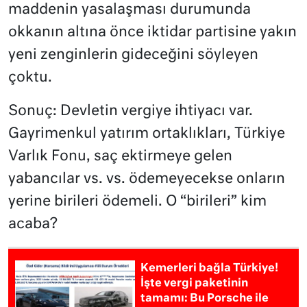
maddenin yasalaşması durumunda
okkanın altına önce iktidar partisine yakın
yeni zenginlerin gideceğini söyleyen
çoktu.
Sonuç: Devletin vergiye ihtiyacı var.
Gayrimenkul yatırım ortaklıkları, Türkiye
Varlık Fonu, saç ektirmeye gelen
yabancılar vs. vs. ödemeyecekse onların
yerine birileri ödemeli. O “birileri” kim
acaba?
Kemerleri bağla Türkiye!
İşte vergi paketinin
tamamı: Bu Porsche ile