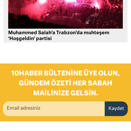
Muhammed Salah’a Trabzon’da muhteşem
‘Hoşgeldin’ partisi
10HABER BÜLTENINE ÜYE OLUN,
GÜNDEM ÖZETI HER SABAH
MAILINIZE GELSIN.
Kaydet