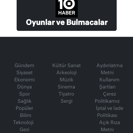
Oyunlar ve Bulmacalar
Gündem
Kültür Sanat
Aydınlatma
Siyaset
Arkeoloji
Metni
Ekonomi
Müzik
Kullanım
Dünya
Sinema
Şartları
Spor
Tiyatro
Çerez
Sağlık
Sergi
Politikamız
Popüler
İptal ve İade
Bilim
Politikası
Teknoloji
Açık Rıza
Gezi
Metni