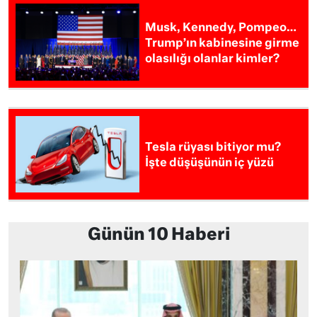
Musk, Kennedy, Pompeo…
Trump’ın kabinesine girme
olasılığı olanlar kimler?
Tesla rüyası bitiyor mu?
İşte düşüşünün iç yüzü
Günün 10 Haberi