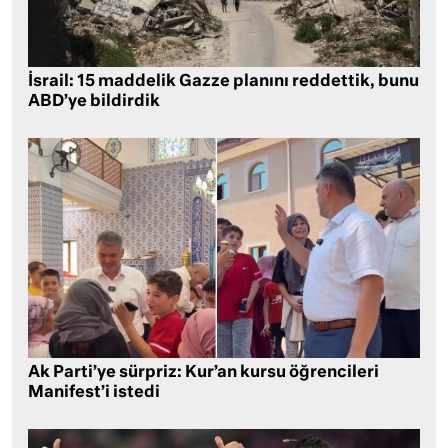
İsrail: 15 maddelik Gazze planını reddettik, bunu
ABD’ye bildirdik
Ak Parti’ye sürpriz: Kur’an kursu öğrencileri
Manifest’i istedi