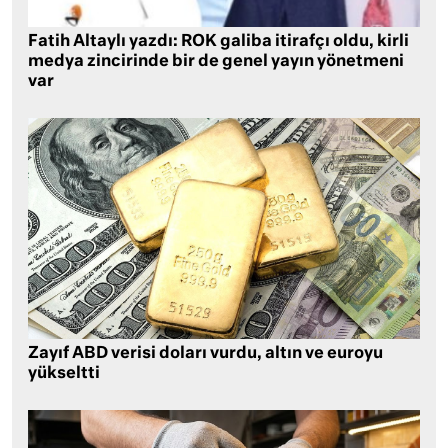
Fatih Altaylı yazdı: ROK galiba itirafçı oldu, kirli
medya zincirinde bir de genel yayın yönetmeni
var
Zayıf ABD verisi doları vurdu, altın ve euroyu
yükseltti