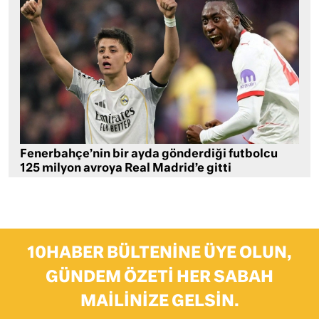
Fenerbahçe’nin bir ayda gönderdiği futbolcu
125 milyon avroya Real Madrid’e gitti
10HABER BÜLTENINE ÜYE OLUN,
GÜNDEM ÖZETI HER SABAH
MAILINIZE GELSIN.