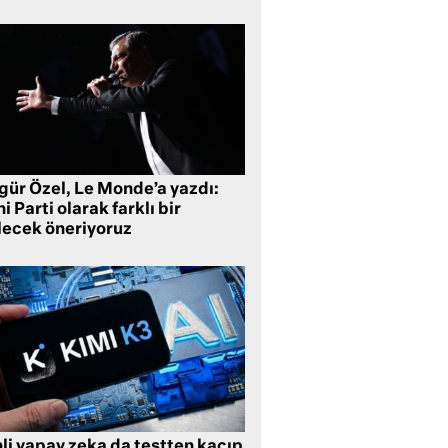
gür Özel, Le Monde’a yazdı:
i Parti olarak farklı bir
lecek öneriyoruz
li yapay zeka da testten kaçıp