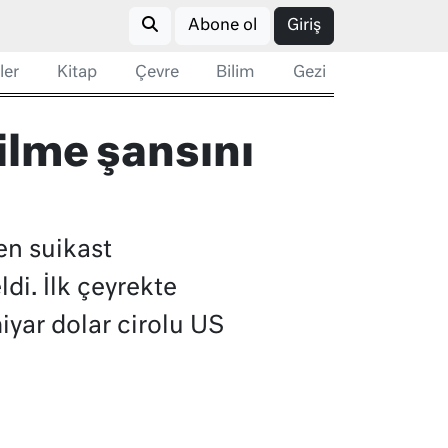
Abone ol
Giriş
ler
Kitap
Çevre
Bilim
Gezi
ilme şansını
en suikast
di. İlk çeyrekte
iyar dolar cirolu US