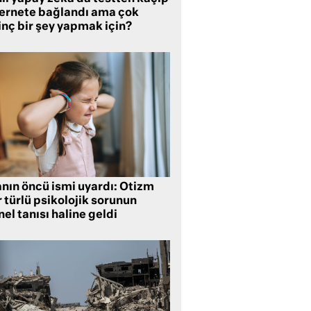
ternete bağlandı ama çok
inç bir şey yapmak için?
anın öncü ismi uyardı: Otizm
 türlü psikolojik sorunun
el tanısı haline geldi