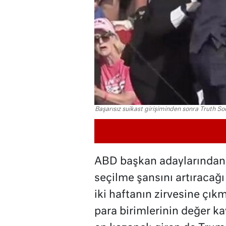
Başarısız suikast girişiminden sonra Truth Soc
ABD başkan adaylarından 
seçilme şansını artıracağı
iki haftanın zirvesine çık
para birimlerinin değer k