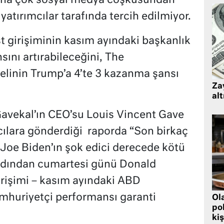
daha çok sosyal medya coşkusundan
atırımcılar tarafında tercih edilmiyor.
t girişiminin kasım ayındaki başkanlık
ını artırabileceğini, The
linin Trump’a 4’te 3 kazanma şansı
Zay
alt
 Gavekal’ın CEO’su Louis Vincent Gave
cılara gönderdiği
raporda “Son birkaç
 Joe Biden’ın şok edici derecede kötü
rdından cumartesi günü Donald
irişimi – kasım ayındaki ABD
mhuriyetçi performansı garanti
Ol
pol
kiş