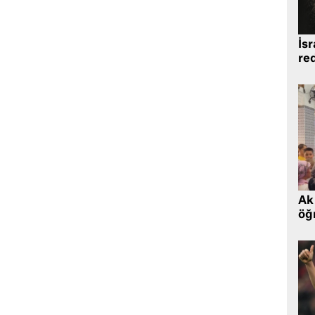
İsr
re
Ak 
öğr