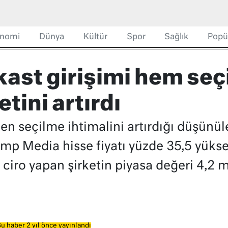
nomi
Dünya
Kültür
Spor
Sağlık
Popü
kast girişimi hem seç
tini artırdı
n seçilme ihtimalini artırdığı düşünül
mp Media hisse fiyatı yüzde 35,5 yüksel
 ciro yapan şirketin piyasa değeri 4,2 m
u haber 2 yıl önce yayınlandı