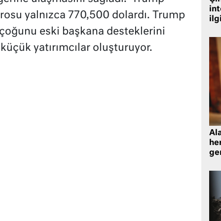
in
cirosu yalnızca 770,500 dolardı. Trump
ilg
 çoğunu eski başkana desteklerini
küçük yatırımcılar oluşturuyor.
Al
her
gen