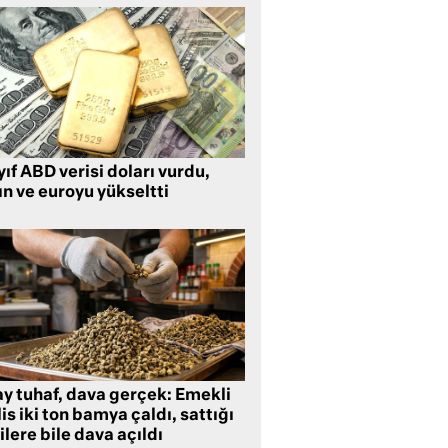
ıf ABD verisi doları vurdu,
ın ve euroyu yükseltti
ay tuhaf, dava gerçek: Emekli
is iki ton bamya çaldı, sattığı
ilere bile dava açıldı