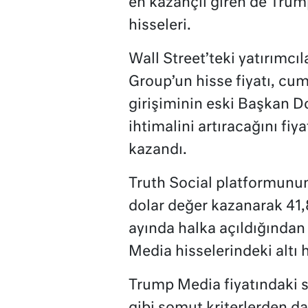
en kazançlı giren de Tru
hisseleri.
Wall Street’teki yatırımc
Group’un hisse fiyatı, cum
girişiminin eski Başkan D
ihtimalini artıracağını fi
kazandı.
Truth Social platformunun
dolar değer kazanarak 41,
ayında halka açıldığından
Media hisselerindeki altı h
Trump Media fiyatındaki se