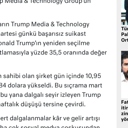
mp Media & Technology Group’un
ıların Trump Media & Technology
Tü
artesi günkü başarısız suikast
Pa
Or
onald Trump’ın yeniden seçilme
yatlamasıyla yüzde 35,5 oranında değer
 sahibi olan şirket gün içinde 10,95
84 dolara yükseldi. Bu sıçrama mart
 bu yana dalgalı seyir izleyen Trump
Fat
aftalık düşüşü tersine çevirdi.
iti
zin
rt dalgalanmalar kâr ve gelir artışı
yö