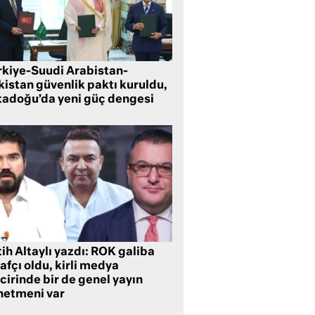
rkiye-Suudi Arabistan-
kistan güvenlik paktı kuruldu,
tadoğu’da yeni güç dengesi
ih Altaylı yazdı: ROK galiba
rafçı oldu, kirli medya
cirinde bir de genel yayın
netmeni var