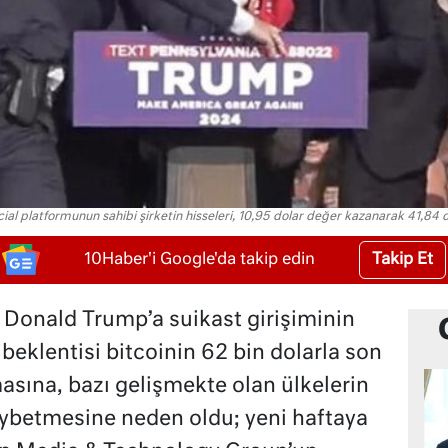
ial platformunun sahibi şirketin hisseleri, 10,95 dolar değer kazanarak 41,84 d
Takip Et
10Haber'i Google'da takip edin
Donald Trump’a suikast girişiminin
 beklentisi bitcoinin 62 bin dolarla son
masına, bazı gelişmekte olan ülkelerin
aybetmesine neden oldu; yeni haftaya