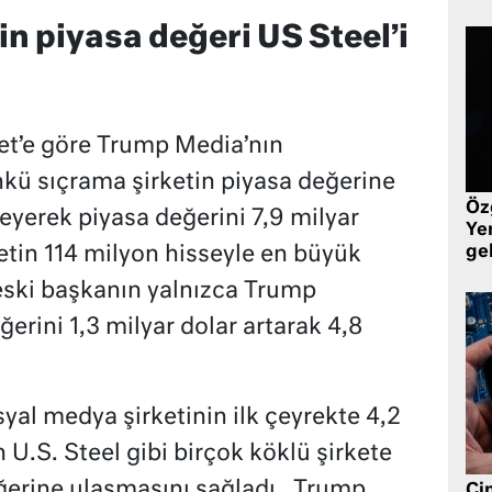
n piyasa değeri US Steel’i
Set’e göre Trump Media’nın
nkü sıçrama şirketin piyasa değerine
Öz
leyerek piyasa değerini 7,9 milyar
Yen
etin 114 milyon hisseyle en büyük
ge
 eski başkanın yalnızca Trump
ğerini 1,3 milyar dolar artarak 4,8
yal medya şirketinin ilk çeyrekte 4,2
 U.S. Steel gibi birçok köklü şirkete
ğerine ulaşmasını sağladı.
Trump
Çin