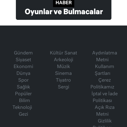
Oyunlar ve Bulmacalar
Gündem
Kültür Sanat
Aydınlatma
Siyaset
Arkeoloji
Metni
Ekonomi
Müzik
Kullanım
Dünya
Sinema
Şartları
Spor
Tiyatro
Çerez
Sağlık
Sergi
Politikamız
Popüler
İptal ve İade
Bilim
Politikası
Teknoloji
Açık Rıza
Gezi
Metni
Gizlilik