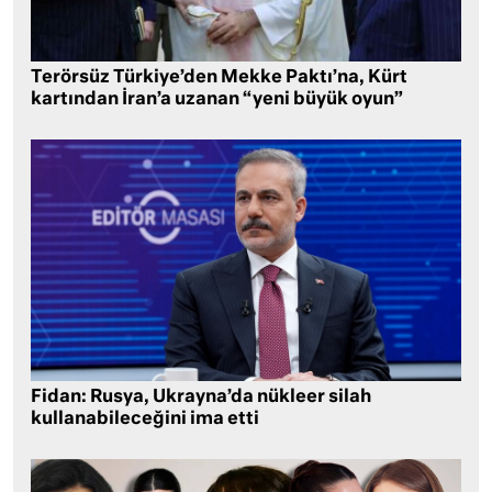
Terörsüz Türkiye’den Mekke Paktı’na, Kürt
kartından İran’a uzanan “yeni büyük oyun”
Fidan: Rusya, Ukrayna’da nükleer silah
kullanabileceğini ima etti