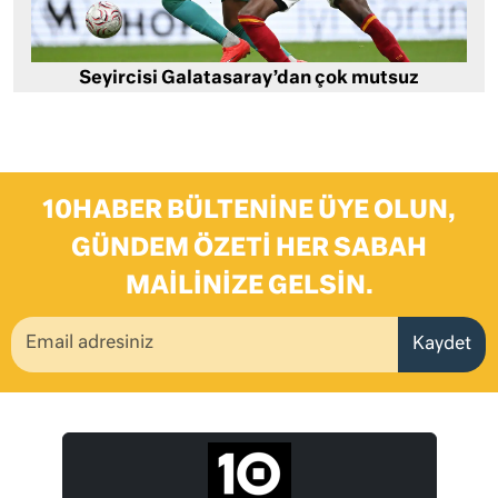
Seyircisi Galatasaray’dan çok mutsuz
10HABER BÜLTENINE ÜYE OLUN,
GÜNDEM ÖZETI HER SABAH
MAILINIZE GELSIN.
Kaydet